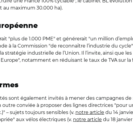
truire une France 100% cyclable", le cabinet BL évolutio
it au maximum 30.000 ha).
européenne
it "plus de 1.000 PME" et générerait "un million d’emplois
e à la Commission "de reconnaître l’industrie du cycle" (
ratégie industrielle de l’Union. Il l’invite, ainsi que l
urope", notamment en réduisant le taux de TVA sur la fou
ormes
tés sont également invités à mener des campagnes de se
 outre conviée à proposer des lignes directrices "pour u
.)" – sujets toujours sensibles (v.
notre article
du 14 janvi
priée" aux vélos électriques (v.
notre article
du 18 janvier