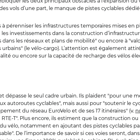
ébloquer les deux principaux obstacles à l’expansion du 
es vols d’une part, le manque de pistes cyclables dédiée
es à pérenniser les infrastructures temporaires mises en pl
es investissements dans la construction d’infrastructure
ans les réseaux et plans de mobilité" ou encore à "valori
rbains" (le vélo-cargo). L’attention est également attirée
alité ou encore sur la capacité de recharge des vélos él
t dépasse le seul cadre urbain. Ils plaident "pour une m
e aux autoroutes cyclables", mais aussi pour "soutenir le c
ppement du réseau EuroVelo et de ses 17 itinéraires" (v.
no
x RTE-T". Plus encore, ils estiment que la construction ou
u vélo, notamment en ajoutant des pistes cyclables para
lisable". De l’importance de savoir si ces voies seront, d