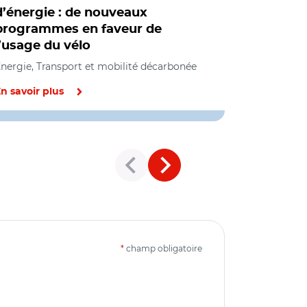
d’énergie : de nouveaux
rapport 
programmes en faveur de
remettre 
l’usage du vélo
acteurs
nergie, Transport et mobilité décarbonée
Développeme
mobilité dé
n savoir plus
En savoir pl
*
champ obligatoire