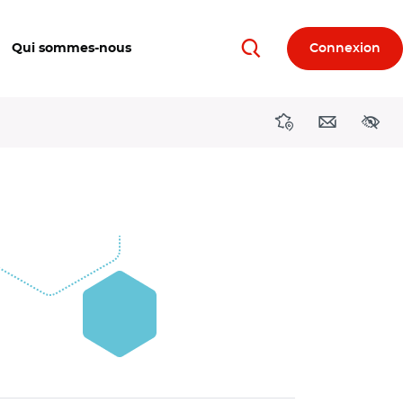
Qui sommes-nous
Connexion
Rechercher
Directions région
Contact
Acces