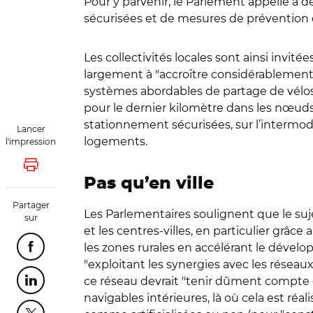
Pour y parvenir, le Parlement appelle à d
sécurisées et de mesures de prévention d
Les collectivités locales sont ainsi invité
largement à "accroître considérablement l
systèmes abordables de partage de vélos d
pour le dernier kilomètre dans les nœuds u
stationnement sécurisées, sur l’intermod
Lancer
logements.
l'impression
Lancer l'impression
Pas qu’en ville
Partager
Les Parlementaires soulignent que le suje
sur
et les centres-villes, en particulier grâc
les zones rurales en accélérant le dévelo
Partager cette page sur Facebook
"exploitant les synergies avec les réseau
ce réseau devrait "tenir dûment compte d
Partager cette page sur Linkedin
navigables intérieures, là où cela est réa