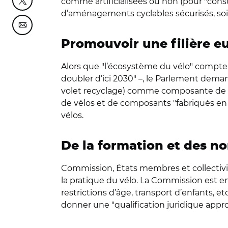
comme artificialisées ou non (pour "cons
Partager cette page sur Twitter
d’aménagements cyclables sécurisés, so
Partager cette page sur Courriel
Promouvoir une filière 
Alors que "l’écosystème du vélo" comptera
doubler d’ici 2030" –, le Parlement demand
volet recyclage) comme composante de la st
de vélos et de composants "fabriqués en E
vélos.
De la formation et des n
Commission, États membres et collectivi
la pratique du vélo. La Commission est en
restrictions d’âge, transport d’enfants, etc
donner une "qualification juridique appro