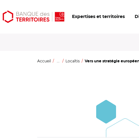
Aller
Aller
Ouvrir
Expertises et territoires
D
au
au
les
contenu
menu
outils
principal
principal
d'accessibilité
Accueil
...
Localtis
Vers une stratégie européenn