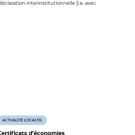
laration interinstitutionnelle [i.e. avec
ACTUALITÉ LOCALTIS
ACTUALITÉ
Certificats d’économies
Filière é