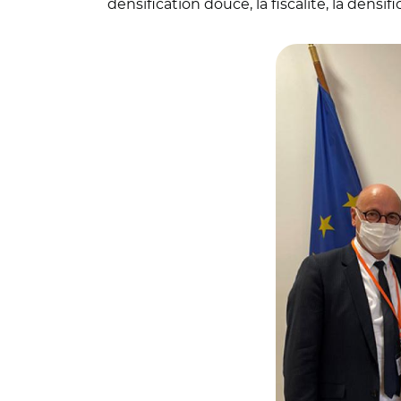
densification douce, la fiscalité, la densif
© @OGE_geometr