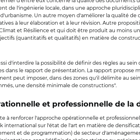
emier d'entre eux concerne la qualité des documents d
de l'ingénierie locale, dans une approche pluridisciplina
 d'urbanisme. Un autre moyen d'améliorer la qualité de c
ves à leur élaboration et à leur révision. Autre propositi
loi Climat et Résilience et qui doit être produit au moins un
ectifs (quantitatifs et qualitatifs) en matière de const
ussi d'interdire la possibilité de définir des règles au se
dans le rapport de présentation. La rapport propose mêm
lement peut imposer, dans des zones qu'il délimite au sei
rammés, une densité minimale de constructions".
tionnelle et professionnelle de la 
 à renforcer l'approche opérationnelle et professionnelle
ernational sur l'état de l'art en matière de densificat
ement et de programmation) de secteur d'aménagement, 