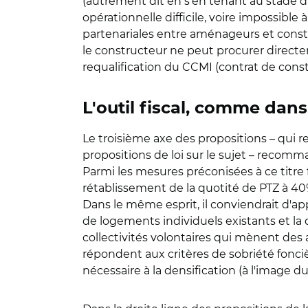
(autrement dit en s'en tenant au stade d'o
opérationnelle difficile, voire impossible
partenariales entre aménageurs et constr
le constructeur ne peut procurer directe
requalification du CCMI (contrat de const
L'outil fiscal, comme dan
Le troisième axe des propositions – qui 
propositions de loi sur le sujet – recomma
Parmi les mesures préconisées à ce titre fi
rétablissement de la quotité de PTZ à 4
Dans le même esprit, il conviendrait d'ap
de logements individuels existants et la 
collectivités volontaires qui mènent des a
répondent aux critères de sobriété foncièr
nécessaire à la densification (à l'image du