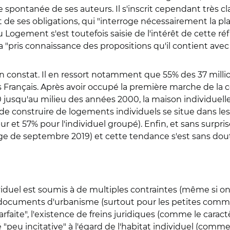
ve spontanée de ses auteurs. Il s'inscrit cependant très 
 de ses obligations, qui "interroge nécessairement la pla
ogement s'est toutefois saisie de l'intérêt de cette réfle
a "pris connaissance des propositions qu'il contient avec 
 un constat. Il en ressort notamment que 55% des 37 mil
des Français. Après avoir occupé la première marche de l
1970 jusqu'au milieu des années 2000, la maison individu
s de construire de logements individuels se situe dans
r et 57% pour l'individuel groupé). Enfin, et sans surprise
ge de septembre 2019) et cette tendance s'est sans doute
viduel est soumis à de multiples contraintes (même si on p
ocuments d'urbanisme (surtout pour les petites commune
aite", l'existence de freins juridiques (comme le caract
 "peu incitative" à l'égard de l'habitat individuel (comm