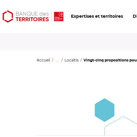
Aller
Aller
Ouvrir
Expertises et territoires
D
au
au
les
contenu
menu
outils
principal
principal
d'accessibilité
Accueil
...
Localtis
Vingt-cinq propositions pour