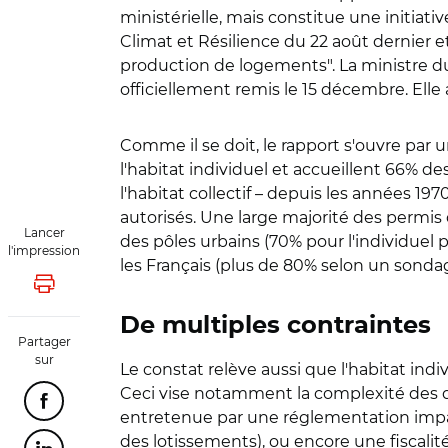
ministérielle, mais constitue une initiati
Climat et Résilience du 22 août dernier et
production de logements". La ministre du L
officiellement remis le 15 décembre. Elle 
Comme il se doit, le rapport s'ouvre par
l'habitat individuel et accueillent 66% 
l'habitat collectif – depuis les années 
autorisés. Une large majorité des permi
Lancer
des pôles urbains (70% pour l'individuel pu
l'impression
les Français (plus de 80% selon un sonda
Lancer l'impression
De multiples contraintes
Partager
sur
Le constat relève aussi que l'habitat indi
Ceci vise notamment la complexité des d
Partager cette page sur Facebook
entretenue par une réglementation imparf
des lotissements), ou encore une fiscalité