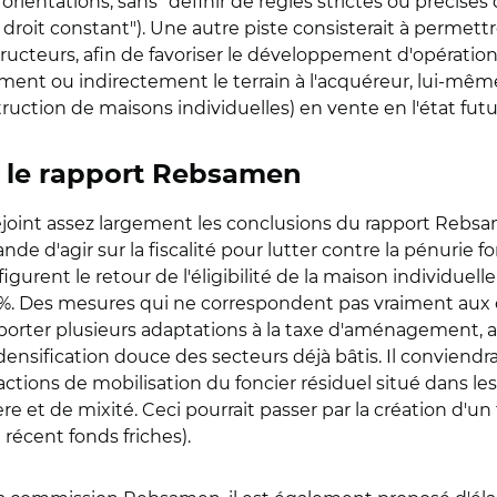
rientations, sans "définir de règles strictes ou précises 
 à droit constant"). Une autre piste consisterait à perme
ucteurs, afin de favoriser le développement d'opération
ment ou indirectement le terrain à l'acquéreur, lui-mêm
ruction de maisons individuelles) en vente en l'état fut
s le rapport Rebsamen
rejoint assez largement les conclusions du rapport Rebsa
nde d'agir sur la fiscalité pour lutter contre la pénurie f
gurent le retour de l'éligibilité de la maison individuelle
0%. Des mesures qui ne correspondent pas vraiment aux
porter plusieurs adaptations à la taxe d'aménagement, af
densification douce des secteurs déjà bâtis. Il conviendr
ctions de mobilisation du foncier résiduel situé dans les
e et de mixité. Ceci pourrait passer par la création d'un
 récent fonds friches).