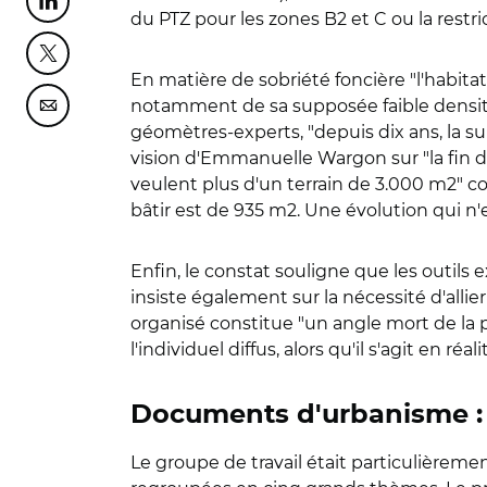
Partager cette page sur Linkedin
du PTZ pour les zones B2 et C ou la restr
Partager cette page sur Twitter
En matière de sobriété foncière "l'habit
notamment de sa supposée faible densité"
Partager cette page sur Courriel
géomètres-experts, "depuis dix ans, la sup
vision d'Emmanuelle Wargon sur "la fin d
veulent plus d'un terrain de 3.000 m2" co
bâtir est de 935 m2. Une évolution qui n'
Enfin, le constat souligne que les outils 
insiste également sur la nécessité d'allie
organisé constitue "un angle mort de la p
l'individuel diffus, alors qu'il s'agit en ré
Documents d'urbanisme : u
Le groupe de travail était particulièremen