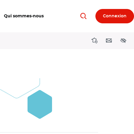
Qui sommes-nous
Connexion
Rechercher
Directions région
Contact
Acces