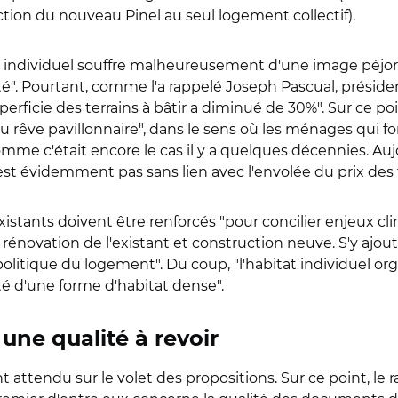
iction du nouveau Pinel au seul logement collectif).
at individuel souffre malheureusement d'une image péjora
. Pourtant, comme l'a rappelé Joseph Pascual, présiden
erficie des terrains à bâtir a diminué de 30%". Sur ce poin
u rêve pavillonnaire", dans le sens où les ménages qui f
mme c'était encore le cas il y a quelques décennies. Aujo
est évidemment pas sans lien avec l'envolée du prix des t
existants doivent être renforcés "pour concilier enjeux c
r rénovation de l'existant et construction neuve. S'y ajou
olitique du logement". Du coup, "l'habitat individuel or
alité d'une forme d'habitat dense".
ne qualité à revoir
t attendu sur le volet des propositions. Sur ce point, le 