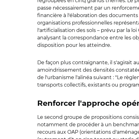
regroupées en cinq grands thèmes. Le pr
passe nécessairement par un renforcement 
financière à l'élaboration des documents
organisations professionnelles représentati
l'artificialisation des sols – prévu par la 
analysant la correspondance entre les obj
disposition pour les atteindre.
De façon plus contraignante, il s'agirait a
amoindrissement des densités constatées 
de l'urbanisme l'alinéa suivant : "Le règ
transports collectifs, existants ou prog
Renforcer l'approche opéra
Le second groupe de propositions consiste
notamment de procéder à un benchmark int
recours aux OAP (orientations d'aménag