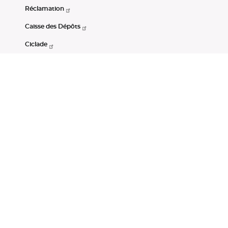
Réclamation
Caisse des Dépôts
Ciclade
CDC-Net
Consignations
Portail Open Data CDC
Restez connectés
LinkedIn
Youtube
Instagram
RSS
Mentions légales
CGU
Données personnelles
Accessibilité : non conforme
DSP2
Instruments financiers
Gestion des cookies