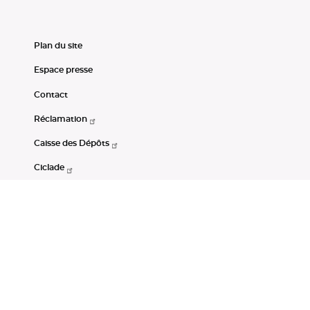
Plan du site
Espace presse
Contact
Réclamation
Caisse des Dépôts
Ciclade
CDC-Net
Consignations
Portail Open Data CDC
Restez connectés