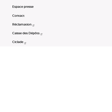
Espace presse
Contact
Réclamation
Caisse des Dépôts
Ciclade
CDC-Net
Consignations
Portail Open Data CDC
Restez connectés
LinkedIn
Youtube
Instagram
RSS