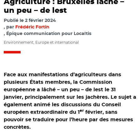
Agriculture : Bruxelles lâche –
un peu – de lest
Publié le
2 février 2024
par
Frédéric Fortin
, Épique communication pour Localtis
Environnement, Europe et international
Face aux manifestations d’agriculteurs dans
plusieurs États membres, la Commission
européenne a lâché – un peu – de lest le 31
janvier, principalement sur les jachères. Le sujet a
également animé les discussions du Conseil
er
européen extraordinaire du 1
février, sans
pouvoir se traduire pour l’heure par des mesures
concrètes.
© @ManonAubryFr/ Manifestation des agriculteurs à
Bruxelles le 1er février