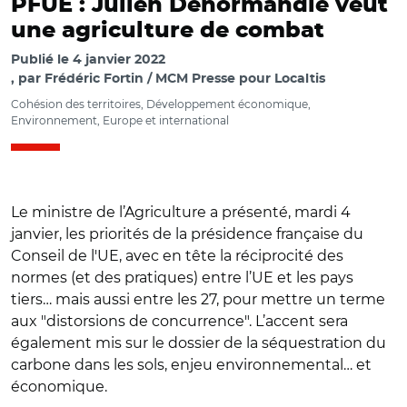
PFUE : Julien Denormandie veut
une agriculture de combat
Publié le
4 janvier 2022
par
Frédéric Fortin / MCM Presse pour Localtis
Cohésion des territoires, Développement économique,
Environnement, Europe et international
Le ministre de l’Agriculture a présenté, mardi 4
janvier, les priorités de la présidence française du
Conseil de l'UE, avec en tête la réciprocité des
normes (et des pratiques) entre l’UE et les pays
tiers… mais aussi entre les 27, pour mettre un terme
aux "distorsions de concurrence". L’accent sera
également mis sur le dossier de la séquestration du
carbone dans les sols, enjeu environnemental… et
économique.
© Capture vidéo de la conférence de presse de rentrée de