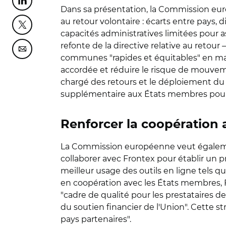
Partager cette page sur Linkedin
Dans sa présentation, la Commission eur
au retour volontaire : écarts entre pays,
Partager cette page sur Twitter
capacités administratives limitées pour as
refonte de la directive relative au reto
Partager cette page sur Courriel
communes "rapides et équitables" en matièr
accordée et réduire le risque de mouvem
chargé des retours et le déploiement du 
supplémentaire aux États membres pour re
Renforcer la coopération 
La Commission européenne veut égalemen
collaborer avec Frontex pour établir un 
meilleur usage des outils en ligne tels que l
en coopération avec les États membres, F
"cadre de qualité pour les prestataires 
du soutien financier de l'Union". Cette st
pays partenaires".