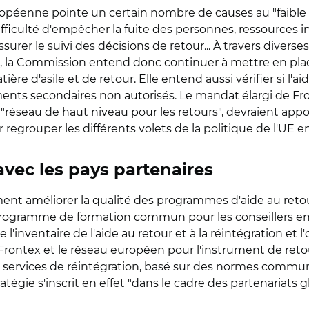
opéenne pointe un certain nombre de causes au "faible
 difficulté d'empêcher la fuite des personnes, ressources
surer le suivi des décisions de retour... À travers diverse
ur –, la Commission entend donc continuer à mettre en pl
e d'asile et de retour. Elle entend aussi vérifier si l'aid
ents secondaires non autorisés. Le mandat élargi de Fr
"réseau de haut niveau pour les retours", devraient app
grouper les différents volets de la politique de l'UE en
avec les pays partenaires
t améliorer la qualité des programmes d'aide au retou
programme de formation commun pour les conseillers en m
'inventaire de l'aide au retour et à la réintégration et l'ou
rontex et le réseau européen pour l'instrument de retour
de services de réintégration, basé sur des normes commun
ratégie s'inscrit en effet "dans le cadre des partenariats