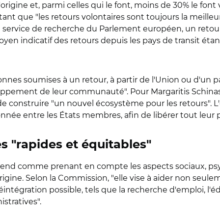
rigine et, parmi celles qui le font, moins de 30% le font 
nt que "les retours volontaires sont toujours la meilleure
le service de recherche du Parlement européen, un retour
oyen indicatif des retours depuis les pays de transit étan
onnes soumises à un retour, à partir de l'Union ou d'un pa
eloppement de leur communauté". Pour Margaritis Schinas
de construire "un nouvel écosystème pour les retours". L'
ée entre les États membres, afin de libérer tout leur p
 "rapides et équitables"
'entend comme prenant en compte les aspects sociaux, 
ine. Selon la Commission, "elle vise à aider non seulem
éintégration possible, tels que la recherche d'emploi, l'é
istratives".