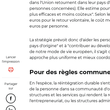
dans l'Union retournent dans leur pays d'o
personnes concernées). Elle estime pourta
plus efficaces et moins coûteux". Selon 
euros pour le retour volontaire, le coût m
euros par personne.
La stratégie prévoit donc d'aider les pers
pays d'origine" et à "contribuer au dév
de notre mode de vie européen, il s'agit 
Lancer
approche plus uniforme et mieux coordonn
l'impression
Lancer l'impression
Pour des règles communes
En l'espèce, la réintégration durable s
Partager
sur
de la personne dans sa communauté d'orig
structures et les services qui rendent la r
Partager cette page sur Facebook
l'entrepreneuriat, ou les structures admin