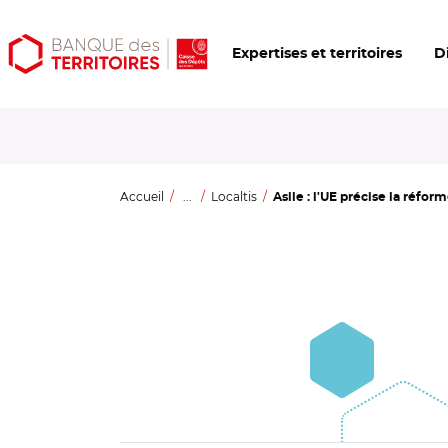
Aller
Aller
Ouvrir
Expertises et territoires
D
au
au
les
contenu
menu
outils
principal
principal
d'accessibilité
Accueil
...
Localtis
Asile : l'UE précise la réform