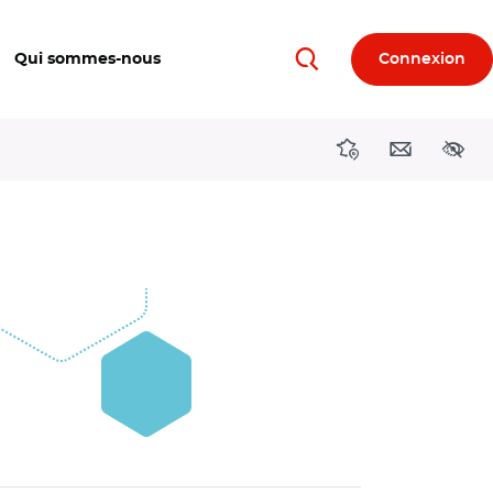
Qui sommes-nous
Connexion
Rechercher
Directions région
Contact
Acces