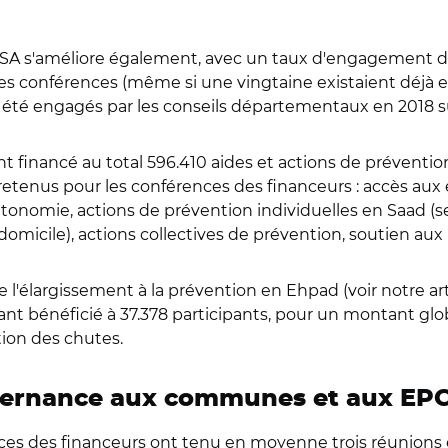
A s'améliore également, avec un taux d'engagement de
es conférences (même si une vingtaine existaient déjà en
 été engagés par les conseils départementaux en 2018 sur
financé au total 596.410 aides et actions de prévention 
n retenus pour les conférences des financeurs : accès a
utonomie, actions de prévention individuelles en Saad (s
 domicile), actions collectives de prévention, soutien aux
l'élargissement à la prévention en Ehpad (voir notre artic
yant bénéficié à 37.378 participants, pour un montant globa
ion des chutes.
vernance aux communes et aux EPC
ces des financeurs ont tenu en moyenne trois réunions