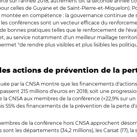
porte sur l'année 2018, autrement dit la seconde année 
pour celles de Guyane et de Saint-Pierre-et-Miquelon). 
eur montée en compétence : la gouvernance continue de
, les conférences sont un vecteur efficace du renforceme
 bonnes pratiques telles que le renforcement de l'évalu
 au service notamment d'un meilleur maillage territori
 permet "de rendre plus visibles et plus lisibles les polit
 les actions de prévention de la pe
ectuée par la CNSA montre que les financements d'action
assent 215 millions d'euros en 2018, soit une progression
 de la CNSA aux membres de la conférence (+22,9% sur u
is 55% des financements de la prévention de la perte d
embres de la conférence hors CNSA approchent désormais 
 sont les départements (34,2 millions), les Carsat (17), la