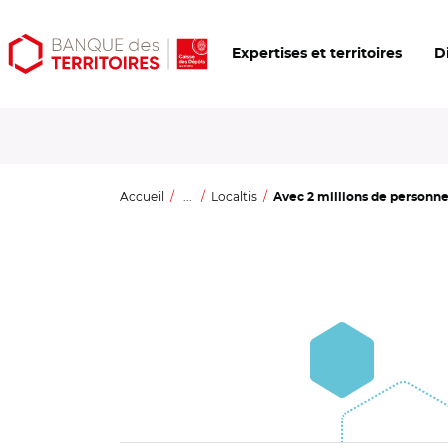
Aller
Aller
Ouvrir
Expertises et territoires
D
au
au
les
contenu
menu
outils
principal
principal
d'accessibilité
Accueil
...
Localtis
Avec 2 millions de personnes