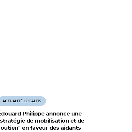
ACTUALITÉ LOCALTIS
ACTUALITÉ
Édouard Philippe annonce une
Conférenc
"stratégie de mobilisation et de
CNSA revo
soutien" en faveur des aidants
soutien 