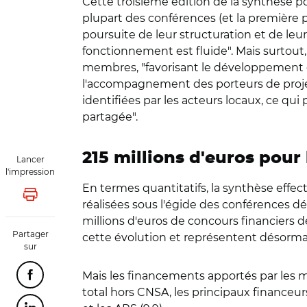
Cette troisième édition de la synthèse 
plupart des conférences (et la première 
poursuite de leur structuration et de l
fonctionnement est fluide". Mais surtout
membres, "favorisant le développement de
l'accompagnement des porteurs de projet,
identifiées par les acteurs locaux, ce qui
partagée".
215 millions d'euros pour
Lancer
l'impression
En termes quantitatifs, la synthèse eff
Lancer l'impression
réalisées sous l'égide des conférences dép
millions d'euros de concours financiers
Partager
cette évolution et représentent désorma
sur
Mais les financements apportés par les m
Partager cette page sur Facebook
total hors CNSA, les principaux financeurs