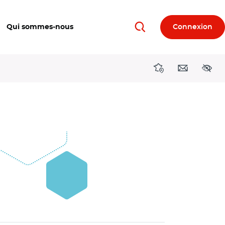
Qui sommes-nous
Connexion
Rechercher
Directions région
Contact
Acces