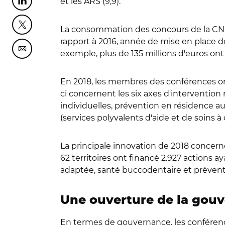
et les ARS (9,9).
Partager cette page sur Linkedin
Partager cette page sur Twitter
La consommation des concours de la CNS
rapport à 2016, année de mise en place d
Partager cette page sur Courriel
exemple, plus de 135 millions d'euros ont
En 2018, les membres des conférences ont 
ci concernent les six axes d'interventio
individuelles, prévention en résidence a
(services polyvalents d'aide et de soins à
La principale innovation de 2018 concerne 
62 territoires ont financé 2.927 actions a
adaptée, santé buccodentaire et prévent
Une ouverture de la gou
En termes de gouvernance, les conféren