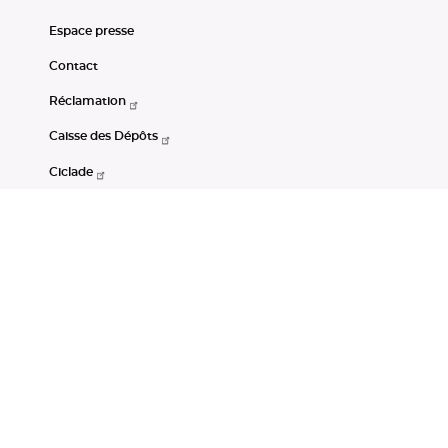
Espace presse
Contact
Réclamation
Caisse des Dépôts
Ciclade
CDC-Net
Consignations
Portail Open Data CDC
Restez connectés
LinkedIn
Youtube
Instagram
RSS