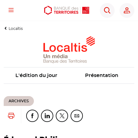
Menu
Aller
Aller
Ouvrir
Rechercher
au
au
les
contenu
menu
outils
Localtis
principal
principal
d'accessibilité
L'édition du jour
Présentation
ARCHIVES
Lancer l'impression
Partager cette page sur Facebook
Partager cette page sur Linkedin
Partager cette page sur Twitter
Partager cette page sur Co