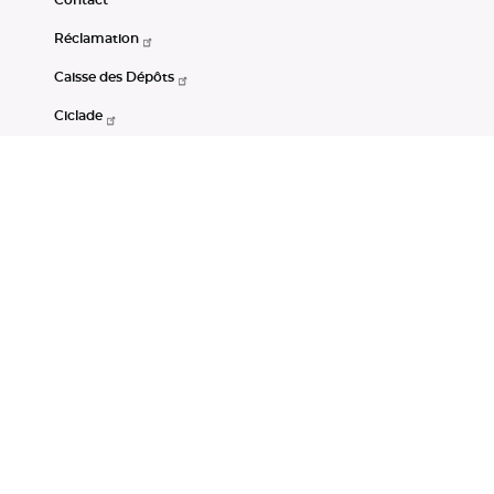
Réclamation
Caisse des Dépôts
Ciclade
CDC-Net
Consignations
Portail Open Data CDC
Restez connectés
LinkedIn
Youtube
Instagram
RSS
Mentions légales
CGU
Données personnelles
Accessibilité : non conforme
DSP2