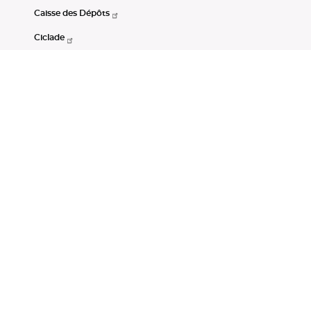
Caisse des Dépôts
Ciclade
CDC-Net
Consignations
Portail Open Data CDC
Restez connectés
LinkedIn
Youtube
Instagram
RSS
Mentions légales
CGU
Données personnelles
Accessibilité : non conforme
DSP2
Instruments financiers
Gestion des cookies