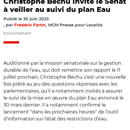
Christophe Béchu invite le Sénat
à veiller au suivi du plan Eau
Publié le
30 juin 2023
par
Frédéric Fortin
, MCM Presse pour Localtis
Environnement
Auditionné par la mission sénatoriale sur la gestion
durable de l’eau, qui doit remettre son rapport le 11
juillet prochain, Christophe Béchu s’est une nouvelle
fois prêté au jeu des questions-réponses avec les
parlementaires, qu’il a notamment invités à assurer
le suivi de la mise en œuvre du plan Eau annoncé le
30 mars dernier. Il a notamment confirmé le
lancement "dans les prochaines heures" de l’outil
d’information sur l’état des restrictions d’eau.
© Capture vidéo Sénat/ Audition de Christophe Béchu
devant la commission sénatoriale le 28 juin