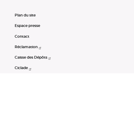
Plan du site
Espace presse
Contact
Réclamation
Caisse des Dépôts
Ciclade
CDC-Net
Consignations
Portail Open Data CDC
Restez connectés