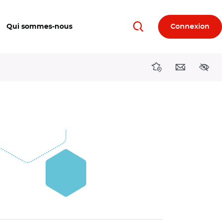
Qui sommes-nous
Connexion
Rechercher
Directions région
Contact
Acces