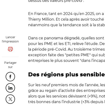
dessus des valeurs pré-covid".
En France, tant en 2024 qu’en 2025, on a a
Thierry Million. Et cela après avoir touché
néanmoins que la tendance soit à la stabil
Lancer
Dans ce panorama dégradé, quelles sont l
l'impression
pour les PME et les ETI, relève l’étude. D
la période pré-Covid. Au troisième trimest
Lancer l'impression
exception faite des "petites PME" qui sub
entreprises le plus souvent "dans l’incap
Partager
sur
Des régions plus sensible
Partager cette page sur Facebook
Sur les neuf premiers mois de l’année, l
Partager cette page sur Linkedin
grâce au regain d’activité des entrepris
alors que les services dévissent (+9%), n
Partager cette page sur Twitter
très bonnes dans l’industrie (+3% depuis 