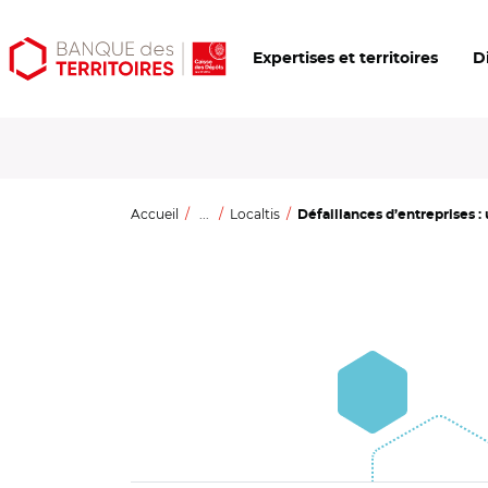
Aller
Aller
Ouvrir
Expertises et territoires
D
au
au
les
contenu
menu
outils
principal
principal
d'accessibilité
Accueil
...
Localtis
Défaillances d’entreprises :