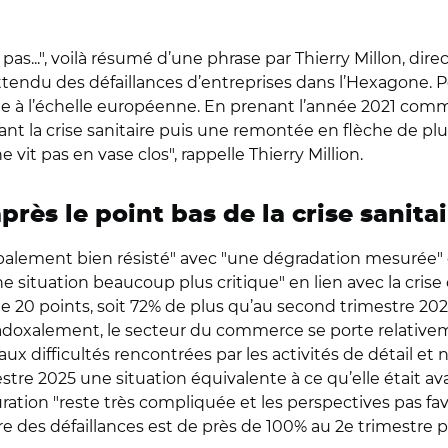
as...", voilà résumé d’une phrase par Thierry Millon, dire
ttendu des défaillances d’entreprises dans l’Hexagone. 
focale à l’échelle européenne. En prenant l’année 2021 com
t la crise sanitaire puis une remontée en flèche de plu
vit pas en vase clos", rappelle Thierry Million.
ès le point bas de la crise sanitai
globalement bien résisté" avec "une dégradation mesurée" d
 situation beaucoup plus critique" en lien avec la crise d
de 20 points, soit 72% de plus qu’au second trimestre 202
radoxalement, le secteur du commerce se porte relativem
x difficultés rencontrées par les activités de détail et 
 2025 une situation équivalente à ce qu’elle était avant 
auration "reste très compliquée et les perspectives pas 
 des défaillances est de près de 100% au 2e trimestre pa