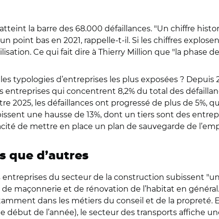
tteint la barre des 68.000 défaillances. "Un chiffre histor
 un point bas en 2021, rappelle-t-il. Si les chiffres explos
isation. Ce qui fait dire à Thierry Million que "la phase 
es typologies d’entreprises les plus exposées ? Depuis 
es entreprises qui concentrent 8,2% du total des défailla
re 2025, les défaillances ont progressé de plus de 5%, quel
issent une hausse de 13%, dont un tiers sont des entrepr
acité de mettre en place un plan de sauvegarde de l’emplo
s que d’autres
es entreprises du secteur de la construction subissent "
es de maçonnerie et de rénovation de l’habitat en génér
otamment dans les métiers du conseil et de la propreté. 
le début de l’année), le secteur des transports affiche u