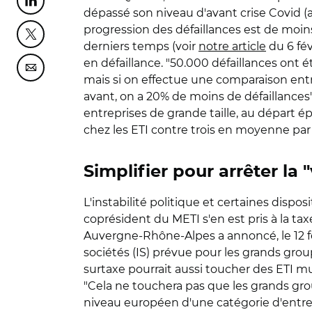
Partager cette page sur Linkedin
dépassé son niveau d'avant crise Covid (a
progression des défaillances est de moins
Partager cette page sur Twitter
derniers temps (voir
notre article
du 6 fév
en défaillance. "50.000 défaillances ont 
Partager cette page sur Courriel
mais si on effectue une comparaison entr
avant, on a 20% de moins de défaillances
entreprises de grande taille, au départ é
chez les ETI contre trois en moyenne par 
Simplifier pour arrêter la
L'instabilité politique et certaines disp
coprésident du METI s'en est pris à la ta
Auvergne-Rhône-Alpes a annoncé, le 12 févr
sociétés (IS) prévue pour les grands group
surtaxe pourrait aussi toucher des ETI m
"Cela ne touchera pas que les grands group
niveau européen d'une catégorie d'entrepr