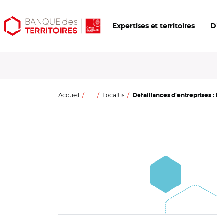
Aller
Aller
Ouvrir
Expertises et territoires
D
au
au
les
contenu
menu
outils
principal
principal
d'accessibilité
Accueil
...
Localtis
Défaillances d'entreprises : l