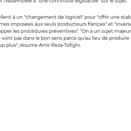
l'Assemblée à "une continuité législative" sur le sujet.
llent à un "changement de logiciel" pour "offrir une stabil
ormes imposées aux seuls producteurs français" et "inv
lopper les procédures préventives". "On a un sujet majeur
ne vont pas dans le bon sens parce qu'au lieu de produir
p plus", résume Amir Reza-Tofighi.