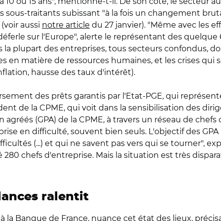
a 10 ou 15 ans", mentionne-t-il. De son côté, le secteur 
 sous-traitants subissant "à la fois un changement bru
(voir aussi
notre article
du 27 janvier). "Même avec les eff
déferle sur l'Europe", alerte le représentant des quelque 
 plupart des entreprises, tous secteurs confondus, doi
en matière de ressources humaines, et les crises qui 
nflation, hausse des taux d'intérêt).
ursement des prêts garantis par l'Etat-PGE, qui représent
ent de la CPME, qui voit dans la sensibilisation des diri
 agréés (GPA) de la CPME, à travers un réseau de chefs d
ise en difficulté, souvent bien seuls. L'objectif des GP
cultés (...) et qui ne savent pas vers qui se tourner", expli
80 chefs d'entreprise. Mais la situation est très dispara
lances ralentit
à la Banque de France, nuance cet état des lieux, précis