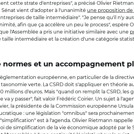
ement cette strate d'entreprises", a précisé Olivier Rietma
Sénat vient d'adopter à l'unanimité
une proposition de 
treprises de taille intermédiaire". "Je pense qu'il n'y a
nimité, afin que ça accélère un peu le process", espère 
que l'Assemblée a pris une initiative similaire avec une
p
taille intermédiaire et la création d'une catégorie stati
 de normes et un accompagnement p
règlementation européenne, en particulier de la directive 
la taxonomie verte. La CSRD doit s'appliquer en théorie au
à 50 millions d'euros. Mais "quand on remplit la CSRD, le
 y passer", fait valoir Frédéric Coirier. Un sujet à l'a
anvier, la présidente de la Commission européenne Ursula
eaucratique : une législation "omnibus" sera prochaineme
 "simplification" est à l'agenda. Olivier Rietmann rappelle
 loi de simplification de la vie économique adopté par le