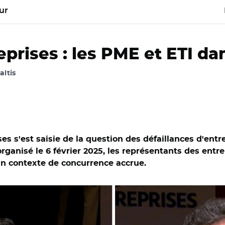
ur
eprises : les PME et ETI d
altis
ses s'est saisie de la question des défaillances d'en
rganisé le 6 février 2025, les représentants des entre
 un contexte de concurrence accrue.
nat/ Amir Reza-Tofighi et Frédéric Coirier