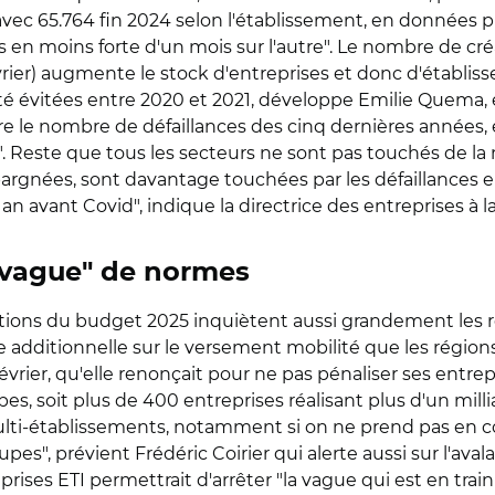
vec 65.764 fin 2024 selon l'établissement, en données pro
 en moins forte d'un mois sur l'autre". Le nombre de cré
rier) augmente le stock d'entreprises et donc d'établis
été évitées entre 2020 et 2021, développe Emilie Quema, 
e le nombre de défaillances des cinq dernières années, e
". Reste que tous les secteurs ne sont pas touchés de l
pargnées, sont davantage touchées par les défaillances en
an avant Covid", indique la directrice des entreprises à 
 "vague" de normes
ositions du budget 2025 inquiètent aussi grandement les 
xe additionnelle sur le versement mobilité que les région
ier, qu'elle renonçait pour ne pas pénaliser ses entrepri
es, soit plus de 400 entreprises réalisant plus d'un millia
ulti-établissements, notamment si on ne prend pas en com
es", prévient Frédéric Coirier qui alerte aussi sur l'aval
ises ETI permettrait d'arrêter "la vague qui est en train 