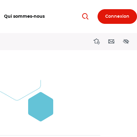
Qui sommes-nous
Connexion
Rechercher
Directions région
Contact
Acces