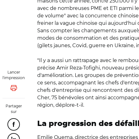
maisons cette année, contre 250.000 il y 
avec de nombreuses PME et ETI parmi les
de volume" avec la concurrence chinoise 
freiner la vague chinoise qui aujourd'hui 
Sans compter les changements auxquels la
modes de consommation et des pratiques 
(gilets jaunes, Covid, guerre en Ukraine, i
"Il y a aussi un rattrapage avec le rembo
précise Amir Reza-Tofighi, nouveau présid
Lancer
d'amélioration. Les groupes de prévention
l'impression
ce sens, accompagnant les chefs d'entrepr
chefs d'entreprise qui rencontrent des diffi
Lancer l'impression
Cher, 75 bénévoles ont ainsi accompagné 2
région, déplore-t-il.
Partager
sur
La progression des défail
Partager cette page sur Facebook
Emilie Quema, directrice des entreprises 