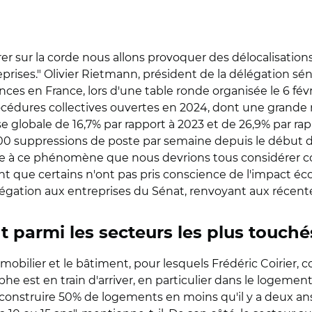
tirer sur la corde nous allons provoquer des délocalisat
prises." Olivier Rietmann, président de la délégation séna
ces en France, lors d'une table ronde organisée le 6 févri
procédures collectives ouvertes en 2024, dont une grande
e globale de 16,7% par rapport à 2023 et de 26,9% par rapp
200 suppressions de poste par semaine depuis le début d
"Face à ce phénomène que nous devrions tous considére
ent que certains n'ont pas pris conscience de l'impact é
légation aux entreprises du Sénat, renvoyant aux récen
t parmi les secteurs les plus touché
immobilier et le bâtiment, pour lesquels Frédéric Coirier,
he est en train d'arriver, en particulier dans le logemen
 construire 50% de logements en moins qu'il y a deux ans