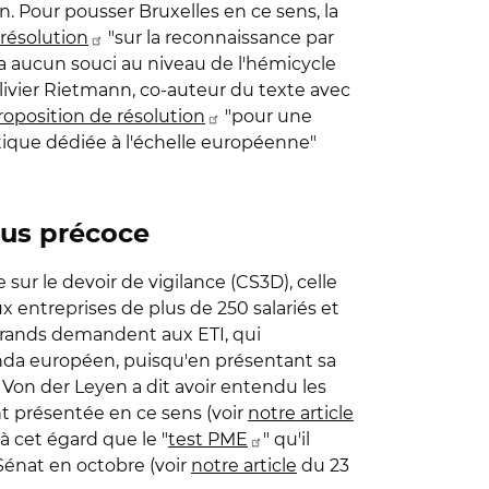
nn. Pour pousser Bruxelles en ce sens, la
résolution
"
sur la reconnaissance par
ura aucun souci au niveau de l'hémicycle
Olivier Rietmann, co-auteur du texte avec
roposition de résolution
"pour une
stique dédiée à l'échelle européenne"
lus précoce
sur le devoir de vigilance (CS3D), celle
x entreprises de plus de 250 salariés et
s grands demandent aux ETI, qui
genda européen, puisqu'en présentant sa
 Von der Leyen a dit avoir entendu les
nt présentée en ce sens (voir
notre article
 à cet égard que le "
test PME
" qu'il
 Sénat en octobre (voir
notre article
du 23