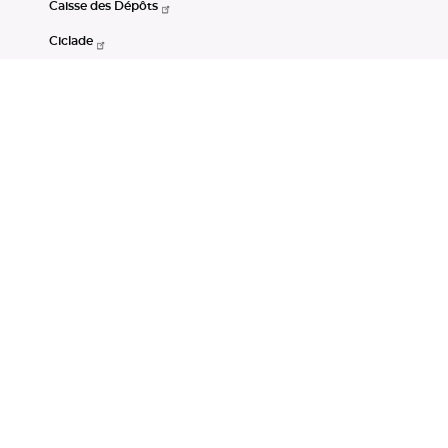
Caisse des Dépôts
Ciclade
CDC-Net
Consignations
Portail Open Data CDC
Restez connectés
LinkedIn
Youtube
Instagram
RSS
Mentions légales
CGU
Données personnelles
Accessibilité : non conforme
DSP2
Instruments financiers
Gestion des cookies
© Banque des Territoires 2026. Tous droits réservés.