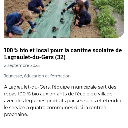
100 % bio et local pour la cantine scolaire de
U
Lagraulet-du-Gers (32)
l
2 septembre 2025
2
Jeunesse, éducation et formation
A
À Lagraulet-du-Gers, l’équipe municipale sert des
D
repas 100 % bio aux enfants de l’école du village
d
avec des légumes produits par ses soins et étendra
l
le service à quatre communes d’ici la rentrée
c
prochaine.
l