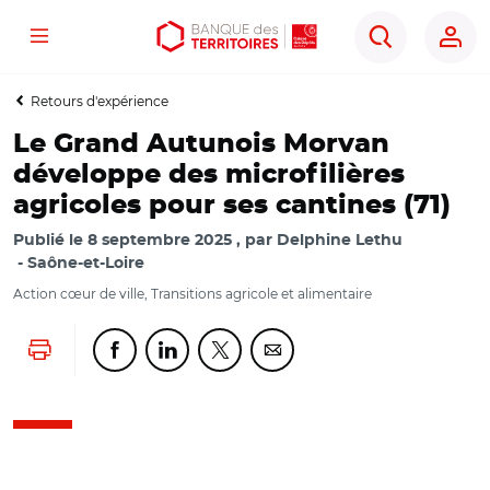
Menu
Aller
Aller
Ouvrir
Rechercher
au
au
les
contenu
menu
outils
Retours d'expérience
principal
principal
d'accessibilité
Le Grand Autunois Morvan
développe des microfilières
agricoles pour ses cantines (71)
Publié le
8 septembre 2025
par
Delphine Lethu
Saône-et-Loire
Action cœur de ville, Transitions agricole et alimentaire
Lancer l'impression
Partager cette page sur Facebook
Partager cette page sur Linkedin
Partager cette page sur Twitter
Partager cette page sur Co