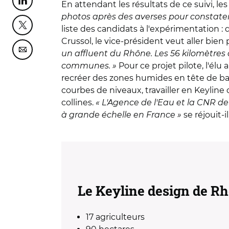
En attendant les résultats de ce suivi, le
Partager cette page sur Linkedin
photos après des averses pour constater 
liste des candidats à l'expérimentation :
Partager cette page sur Twitter
Crussol, le vice-président veut aller bien p
un affluent du Rhône. Les 56 kilomètres 
Partager cette page sur Courriel
communes. »
Pour ce projet pilote, l'él
recréer des zones humides en tête de bass
courbes de niveaux, travailler en Keyline 
collines.
« L'Agence de l'Eau et la CNR dev
à grande échelle en France »
se réjouit-il
Le Keyline design de Rh
17 agriculteurs