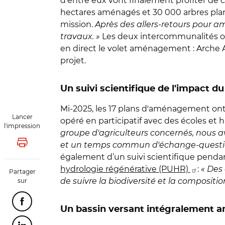
d'entre eux vont finalement profiter de c
hectares aménagés et 30 000 arbres pla
mission.
Après des allers-retours pour a
travaux. »
Les deux intercommunalités on
en direct le volet aménagement : Arche 
projet.
Un suivi scientifique de l'impact d
Mi-2025, les 17 plans d'aménagement ont é
Lancer
opéré en participatif avec des écoles et 
l'impression
groupe d'agriculteurs concernés, nous a
et un temps commun d'échange-question
Lancer l'impression
également d’un suivi scientifique pendan
hydrologie régénérative (PUHR)
:
« Des
Partager
de suivre la biodiversité et la composition
sur
Partager cette page sur Facebook
Un bassin versant intégralement 