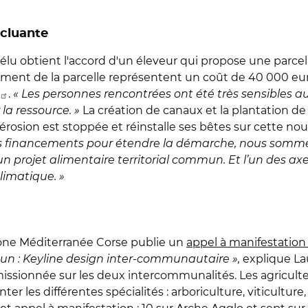
ncluante
l'élu obtient l'accord d'un éleveur qui propose une parc
ement de la parcelle représentent un coût de 40 000 euro
.
« Les personnes rencontrées ont été très sensibles au 
la ressource. »
La création de canaux et la plantation de h
'érosion est stoppée et réinstalle ses bêtes sur cette no
financements pour étendre la démarche, nous sommes al
n projet alimentaire territorial commun. Et l’un des a
limatique. »
hône Méditerranée Corse publie un
appel à manifestation 
un : Keyline design inter-communautaire »,
explique Lau
issionnée sur les deux intercommunalités. Les agriculteur
er les différentes spécialités : arboriculture, viticulture,