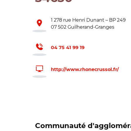
1 278 rue Henri Dunant – BP 249
07 502 Guilherand-Granges
04 75 41 99 19
http://www.rhonecrussol.fr/
Communauté d'aggloméra