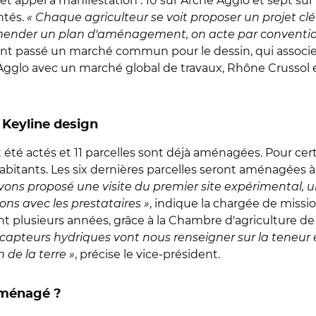
et appel à manifestation : 10 sur Arche Agglo et sept sur 
ntés.
« Chaque agriculteur se voit proposer un projet cl
mender un plan d'aménagement, on acte par convention l
t passé un marché commun pour le dessin, qui associe t
Agglo avec un marché global de travaux, Rhône Crussol 
u Keyline design
té actés et 11 parcelles sont déjà aménagées. Pour certai
habitants. Les six dernières parcelles seront aménagées 
vons proposé une visite du premier site expérimental, 
s avec les prestataires »
, indique la chargée de missio
t plusieurs années, grâce à la Chambre d'agriculture de 
 capteurs hydriques vont nous renseigner sur la teneu
 de la terre »
, précise le vice-président.
aménagé ?