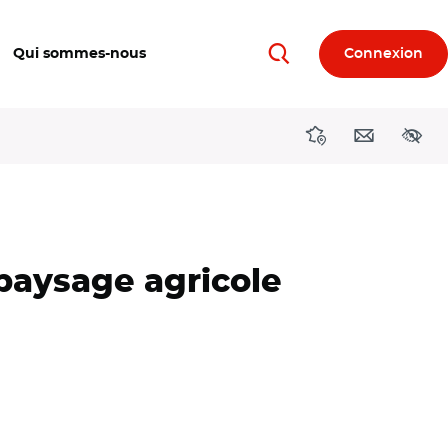
Qui sommes-nous
Connexion
Rechercher
Directions région
Contact
Acces
paysage agricole