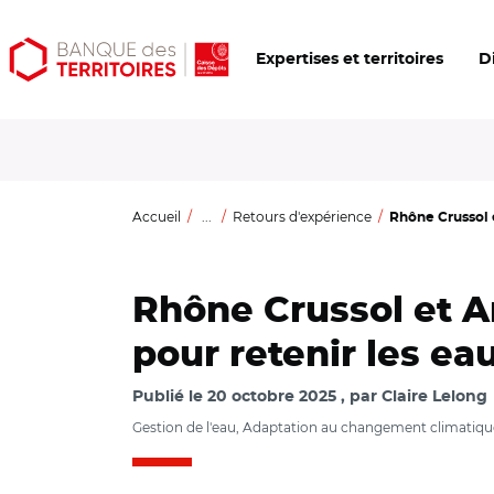
Aller
Aller
Ouvrir
Expertises et territoires
D
au
au
les
contenu
menu
outils
principal
principal
d'accessibilité
Accueil
...
Retours d'expérience
Rhône Crussol e
Rhône Crussol et A
pour retenir les eau
Publié le
20 octobre 2025
par
Claire Lelong
Gestion de l'eau, Adaptation au changement climatiqu