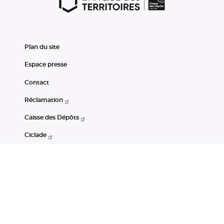
Plan du site
Espace presse
Contact
Réclamation
Caisse des Dépôts
Ciclade
CDC-Net
Consignations
Portail Open Data CDC
Restez connectés