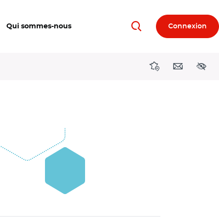
Qui sommes-nous
Connexion
Rechercher
Directions région
Contact
Acces