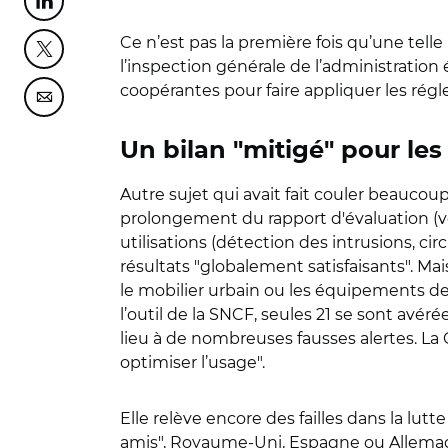
Partager cette page sur Linkedin
Ce n’est pas la première fois qu’une telle 
Partager cette page sur Twitter
l’inspection générale de l’administratio
coopérantes pour faire appliquer les rég
Partager cette page sur Courriel
Un bilan "mitigé" pour les
Autre sujet qui avait fait couler beaucoup
prolongement du rapport d'évaluation (v
utilisations (détection des intrusions, c
résultats "globalement satisfaisants". Mai
le mobilier urbain ou les équipements de
l’outil de la SNCF, seules 21 se sont avé
lieu à de nombreuses fausses alertes. La 
optimiser l’usage".
Elle relève encore des failles dans la lutt
amis", Royaume-Uni, Espagne ou Allemagn