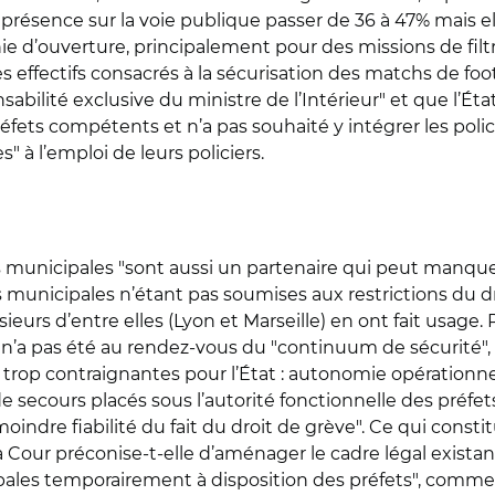
résence sur la voie publique passer de 36 à 47% mais ell
e d’ouverture, principalement pour des missions de filtra
 effectifs consacrés à la sécurisation des matchs de foo
abilité exclusive du ministre de l’Intérieur" et que l’Éta
éfets compétents et n’a pas souhaité y intégrer les police
s" à l’emploi de leurs policiers.
es municipales "sont aussi un partenaire qui peut manque
s municipales n’étant pas soumises aux restrictions du dro
eurs d’entre elles (Lyon et Marseille) en ont fait usage. 
s, n’a pas été au rendez-vous du "continuum de sécurité
 trop contraignantes pour l’État : autonomie opération
secours placés sous l’autorité fonctionnelle des préfets
indre fiabilité du fait du droit de grève". Ce qui consti
a Cour préconise-t-elle d’aménager le cadre légal exista
ales temporairement à disposition des préfets", comme 