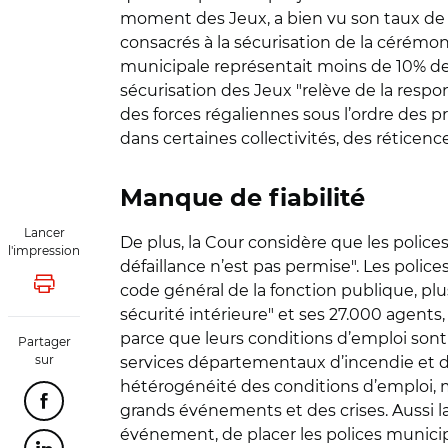
moment des Jeux, a bien vu son taux de p
consacrés à la sécurisation de la cérémoni
municipale représentait moins de 10% des
sécurisation des Jeux "relève de la respons
des forces régaliennes sous l’ordre des pr
dans certaines collectivités, des réticence
Manque de fiabilité
Lancer
De plus, la Cour considère que les polic
l'impression
défaillance n’est pas permise". Les police
code général de la fonction publique, plusi
Lancer l'impression
sécurité intérieure" et ses 27.000 agent
parce que leurs conditions d’emploi sont
Partager
sur
services départementaux d’incendie et de 
hétérogénéité des conditions d’emploi, mo
Partager cette page sur Facebook
grands événements et des crises. Aussi l
événement, de placer les polices municip