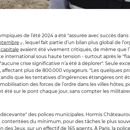
ympiques de l’été 2024 a été "assurée avec succès dans 
eptembre
, lequel fait partie d’un bilan plus global de l
 capitale
avaient été vivement critiqués, de même que l’
e international sous haute tension - surtout après le "fi
aucune crise significative n’a été à déplorer". Seule exc
, affectant plus de 800.000 voyageurs. "Les quelques pro
tandis que les tentatives d’ingérences étrangères ont 
mobilisation des forces de l’ordre dans les villes hôtes, p
 été sur le pont chaque jour, sans compter les militaires
 "décevante" des polices municipales. Hormis Châteaurou
t contentées du minimum, pour des tâches le plus souvent 
ion des Jeux, sur un effectif de 165 agents. À Paris, la pol