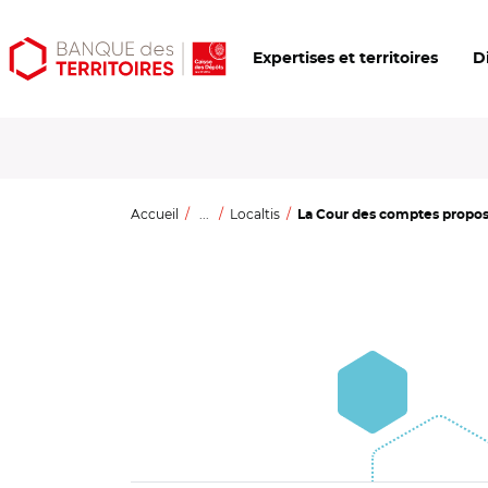
Aller
Aller
Ouvrir
Expertises et territoires
D
au
au
les
contenu
menu
outils
principal
principal
d'accessibilité
Accueil
...
Localtis
La Cour des comptes propose 