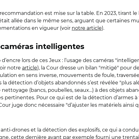
recommandation est mise sur la table. En 2023, tirant le bi
n était allée dans le même sens, arguant que certaines m
lementations en vigueur (voir
notre article
).
 caméras intelligentes
 d’encre lors de ces Jeux : l’usage des caméras "intellig
oir notre
article
), la Cour dresse un bilan "mitigé" pour 
irculation en sens inverse, mouvements de foule, traversé
s la détection d’objets abandonnés s’est révélée "plus al
 nettoyage (bancs, poubelles, seaux…) à des objets aban
rées pertinentes. Pour ce qui est de la détection d’armes
Cour juge donc nécessaire "d’ajuster les matériels ainsi 
e anti-drones et la détection des explosifs, ce qui a condu
e, cette dernière ayant par exemple fourni une trentain