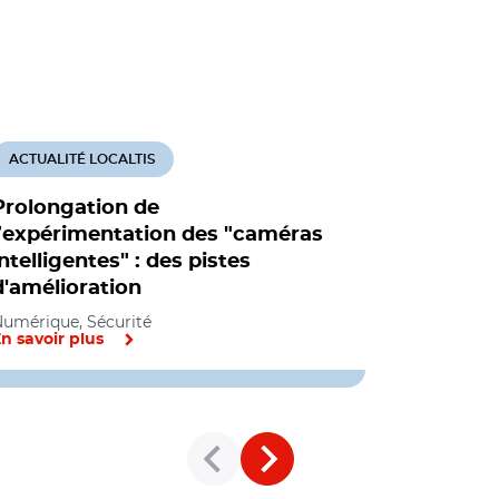
ACTUALITÉ LOCALTIS
ACTUALITÉ
Prolongation de
Vidéoprot
l’expérimentation des "caméras
après un 
intelligentes" : des pistes
gouverne
d'amélioration
prolonger
umérique, Sécurité
Numérique, 
n savoir plus
En savoir pl