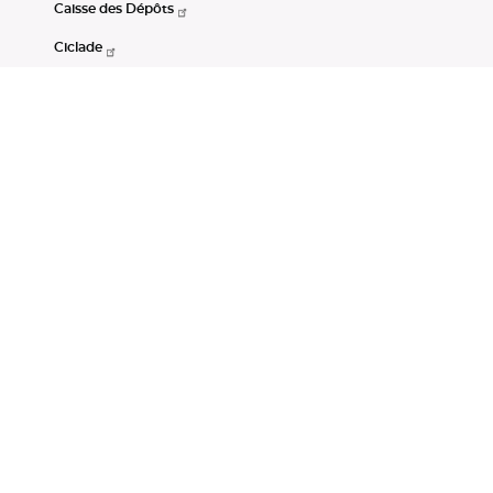
Caisse des Dépôts
Ciclade
CDC-Net
Consignations
Portail Open Data CDC
Restez connectés
LinkedIn
Youtube
Instagram
RSS
Mentions légales
CGU
Données personnelles
Accessibilité : non conforme
DSP2
Instruments financiers
Gestion des cookies
© Banque des Territoires 2026. Tous droits réservés.