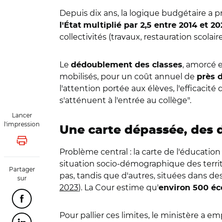
Depuis dix ans, la logique budgétaire a pr
l'État
multiplié par 2,5 entre 2014 et 20
collectivités (travaux, restauration scolaire
Le
, amorcé 
dédoublement des classes
mobilisés, pour un coût annuel de
près 
l'attention portée aux élèves, l'efficacit
s'atténuent à l'entrée au collège".
Lancer
l'impression
Une carte dépassée, des d
Lancer l'impression
Problème central : la carte de l'éducation 
situation socio-démographique des territ
Partager
pas, tandis que d'autres, situées dans d
sur
2023
). La Cour estime qu'
environ 500 éc
Partager cette page sur Facebook
Pour pallier ces limites, le ministère a e