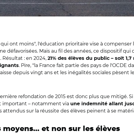
ui ont moins", l'éducation prioritaire vise à compenser l
favorisées. Mais au fil des années, ce dispositif qui dev
 Résultat : en 2024,
21% des élèves du public – soit 1,7
. Pire, "l
a France fait partie des pays de l'OCDE da
ignants
isse depuis vingt ans et les inégalités sociales pèsent le p
dernière refondation de 2015 est donc plus que mitigé. Si 
ort important – notamment via
une indemnité allant jusq
ts attendus sur la réussite des élèves peinent à se matéria
s moyens… et non sur les élèves