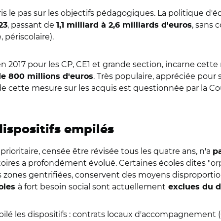
is le pas sur les objectifs pédagogiques. La politique d'é
, passant de
, sans 
23
1,1 milliard à 2,6 milliards d'euros
, périscolaire).
en 2017 pour les CP, CE1 et grande section, incarne cett
. Très populaire, appréciée pour 
de 800 millions d'euros
é de cette mesure sur les acquis est questionnée par la Co
ispositifs empilés
prioritaire, censée être révisée tous les quatre ans, n'a
p
oires a profondément évolué. Certaines écoles dites "orp
es zones gentrifiées, conservent des moyens disproportio
à fort besoin social sont actuellement
oles
exclues du di
mpilé les dispositifs : contrats locaux d'accompagnement (C