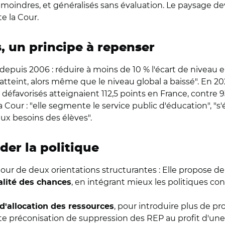
oindres, et généralisés sans évaluation. Le paysage devi
te la Cour.
s, un principe à repenser
xé depuis 2006 : réduire à moins de 10 % l'écart de niveau 
 atteint, alors même que le niveau global a baissé". En 20
défavorisés atteignaient 112,5 points en France, contre 
 Cour : "elle segmente le service public d'éducation", "s'él
aux besoins des élèves".
der la politique
tour de deux orientations structurantes : Elle propose d
, en intégrant mieux les politiques conn
galité des chances
, pour introduire plus de pro
d'allocation des ressources
te préconisation de suppression des REP au profit d'un