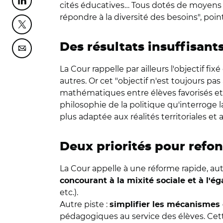
Partager cette page sur Linkedin
cités éducatives… Tous dotés de moyens m
répondre à la diversité des besoins", poin
Partager cette page sur Twitter
Des résultats insuffisant
Partager cette page sur Courriel
La Cour rappelle par ailleurs l'objectif fi
autres. Or cet "objectif n'est toujours pas
mathématiques entre élèves favorisés et 
philosophie de la politique qu'interroge la
plus adaptée aux réalités territoriales et 
Deux priorités pour refon
La Cour appelle à une réforme rapide, au
concourant à la mixité sociale et à l'é
etc.).
Autre piste :
s
implifier les mécanismes 
pédagogiques au service des élèves. Cet