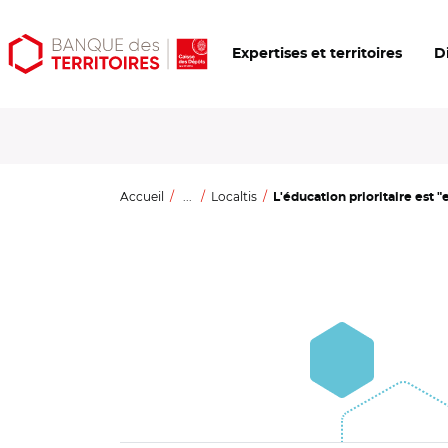
Aller
Aller
Ouvrir
Expertises et territoires
D
au
au
les
contenu
menu
outils
principal
principal
d'accessibilité
Accueil
...
Localtis
L'éducation prioritaire est "