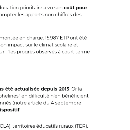
ducation prioritaire a vu son
coût pour
compter les apports non chiffrés des
e montée en charge. 15.987 ETP ont été
son impact sur le climat scolaire et
ur : "les progrès observés à court terme
. Or la
as été actualisée depuis 2015
helines" en difficulté n'en bénéficient
nnés (
notre article du 4 septembre
.
spositif
LA), territoires éducatifs ruraux (TER),