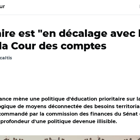
ur
aire est "en décalage avec l
n la Cour des comptes
caltis
France mène une politique d'éducation prioritaire sur
logique de moyens déconnectée des besoins territoria
 commandé par la commission des finances du Sénat e
profondeur d'une politique devenue illisible.
es, d’après les données du ministère de l’éducation nationale e