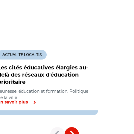
ACTUALITÉ LOCALTIS
ACTUALITÉ
Les cités éducatives élargies au-
L'éducati
delà des réseaux d'éducation
une offre
prioritaire
riche
eunesse, éducation et formation, Politique
Jeunesse, éd
e la ville
de la ville
n savoir plus
En savoir pl