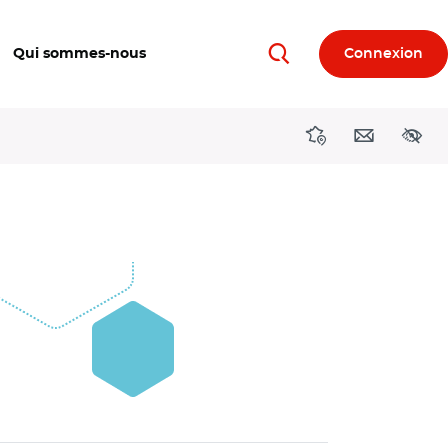
Qui sommes-nous
Connexion
Rechercher
Directions région
Contact
Acces