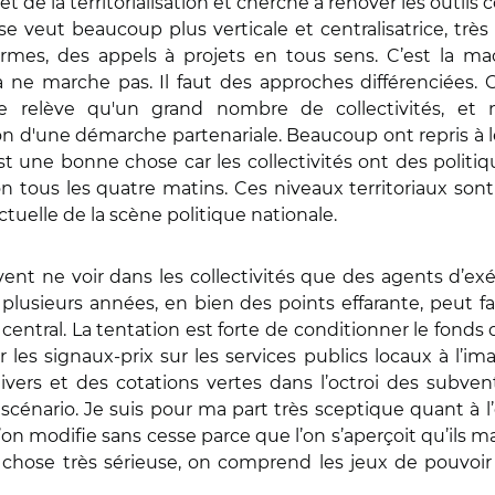
rêt de la territorialisation et cherché à rénover les outil
n se veut beaucoup plus verticale et centralisatrice, tr
ormes, des appels à projets en tous sens. C’est la m
 ne marche pas. Il faut des approches différenciées. C
 relève qu'un grand nombre de collectivités, et
on d'une démarche partenariale. Beaucoup ont repris à
 une bonne chose car les collectivités ont des politiq
ion tous les quatre matins. Ces niveaux territoriaux s
ctuelle de la scène politique nationale.
ent ne voir dans les collectivités que des agents d’exé
 plusieurs années, en bien des points effarante, peut f
entral. La tentation est forte de conditionner le fond
cer les signaux-prix sur les services publics locaux à l
ivers et des cotations vertes dans l’octroi des subven
 scénario. Je suis pour ma part très sceptique quant à l
on modifie sans cesse parce que l’on s’aperçoit qu’ils m
ose très sérieuse, on comprend les jeux de pouvoir 