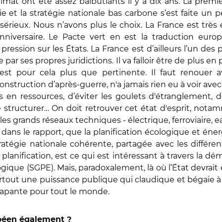
climat ont été assez balbutiants il y a dix ans. La p
 et la stratégie nationale bas carbone s’est faite un p
sérieux. Nous n’avons plus le choix. La France est très 
nniversaire. Le Pacte vert en est la traduction euro
pression sur les États. La France est d’ailleurs l’un des
r ses propres juridictions. Il va falloir être de plus en 
 est pour cela plus que pertinente. Il faut renouer a
nstruction d’après-guerre, n'a jamais rien eu à voir avec 
s en ressources, d’éviter les goulets d'étranglement, d
e structurer… On doit retrouver cet état d'esprit, notam
: les grands réseaux techniques - électrique, ferroviaire, 
 dans le rapport, que la planification écologique et é
tratégie nationale cohérente, partagée avec les différen
 planification, est ce qui est intéressant à travers la 
logique (SGPE). Mais, paradoxalement, là où l’État devrait
tout une puissance publique qui claudique et bégaie à l’é
icapante pour tout le monde.
opéen également ?