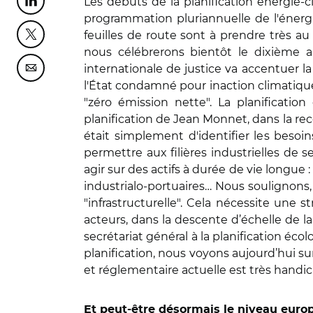
Les débuts de la planification énergie-
Partager cette page sur Linkedin
programmation pluriannuelle de l'énergie
feuilles de route sont à prendre très au 
Partager cette page sur Twitter
nous célébrerons bientôt le dixième a
internationale de justice va accentuer la 
Partager cette page sur Courriel
l'État condamné pour inaction climatique pa
"zéro émission nette". La planification
planification de Jean Monnet, dans la reco
était simplement d'identifier les besoin
permettre aux filières industrielles de s
agir sur des actifs à durée de vie longue 
industrialo-portuaires… Nous soulignons,
"infrastructurelle". Cela nécessite une s
acteurs, dans la descente d’échelle de la
secrétariat général à la planification éco
planification, nous voyons aujourd’hui sur
et réglementaire actuelle est très hand
Et peut-être désormais le niveau eur