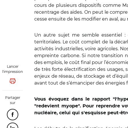
cours de plusieurs dispositifs comme Ma
recentrage des aides. On peut le compre
cesse ensuite de les modifier en aval, au r
Un autre sujet me semble essentiel : c
territoriales. Le coût complet de la déca
activités industrielles, voire agricoles. 
empreinte carbone. Si notre transition no
des emplois, le coût final pour l’économi
Lancer
de très forte électrification des usages,
l'impression
enjeux de réseau, de stockage et d’équilib
avant tout de s’émanciper des énergies fo
Lancer l'impression
Partager
Vous évoquez dans le rapport "l'hyper
sur
"redevient myope". Pour reprendre votr
nucléaire, celui qui s'esquisse peut-êtr
Partager cette page sur Facebook