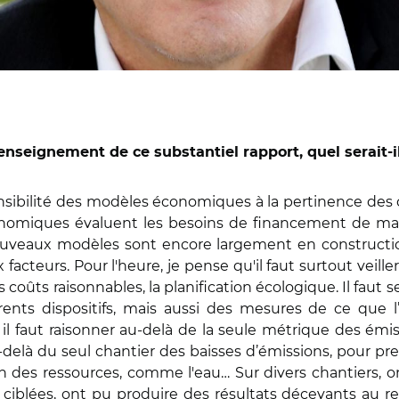
l enseignement de ce substantiel rapport, quel serait-i
sensibilité des modèles économiques à la pertinence des c
nomiques évaluent les besoins de financement de maniè
ouveaux modèles sont encore largement en constructi
cteurs. Pour l'heure, je pense qu'il faut surtout veille
oûts raisonnables, la planification écologique. Il faut se
férents dispositifs, mais aussi des mesures de ce que
il faut raisonner au-delà de la seule métrique des émis
u-delà du seul chantier des baisses d’émissions, pour 
on des ressources, comme l'eau… Sur divers chantiers, o
iblées, ont pu produire des résultats décevants au reg