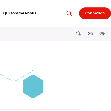
Qui sommes-nous
Connexion
Rechercher
Directions région
Contact
Acces