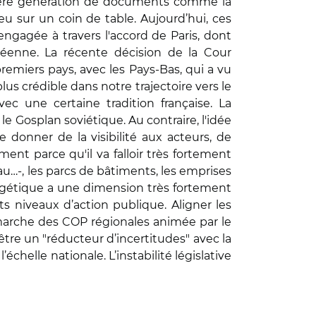
remière génération de documents comme la
eu sur un coin de table. Aujourd’hui, ces
engagée à travers l'accord de Paris, dont
péenne. La récente décision de la Cour
 premiers pays, avec les Pays-Bas, qui a vu
plus crédible dans notre trajectoire vers le
vec une certaine tradition française. La
le Gosplan soviétique. Au contraire, l'idée
e donner de la visibilité aux acteurs, de
ment parce qu'il va falloir très fortement
eau…-, les parcs de bâtiments, les emprises
nergétique a une dimension très fortement
ts niveaux d’action publique. Aligner les
démarche des COP régionales animée par le
 être un "réducteur d’incertitudes" avec la
chelle nationale. L’instabilité législative