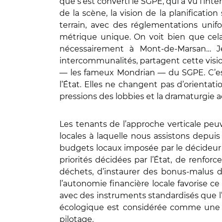
que s’est converti le SGPE, qui a vu l’inté
de la scène, la vision de la planificatio
terrain, avec des réglementations unif
métrique unique. On voit bien que cela
nécessairement à Mont-de-Marsan… Je
intercommunalités, partagent cette visi
— les fameux Mondrian — du SGPE. C’est
l’État. Elles ne changent pas d’orientat
pressions des lobbies et la dramaturgie a
Les tenants de l’approche verticale peuv
locales à laquelle nous assistons depuis
budgets locaux imposée par le décideur c
priorités décidées par l’État, de renfor
déchets, d’instaurer des bonus-malus d
l’autonomie financière locale favorise ce
avec des instruments standardisés que l’
écologique est considérée comme une ch
pilotage.