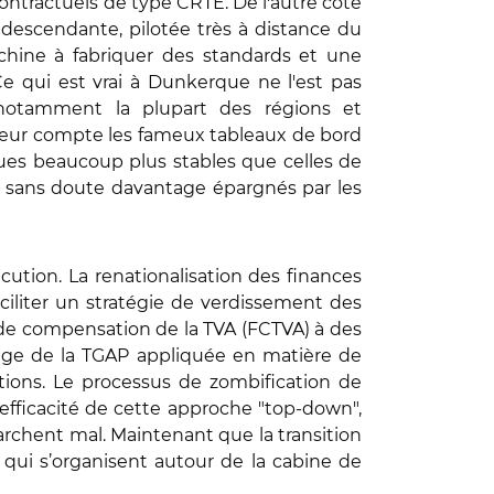
s contractuels de type CRTE. De l'autre côté
ès descendante, pilotée très à distance du
achine à fabriquer des standards et une
e qui est vrai à Dunkerque ne l'est pas
 notamment la plupart des régions et
 leur compte les fameux tableaux de bord
ues beaucoup plus stables que celles de
ont sans doute davantage épargnés par les
cution. La renationalisation des finances
aciliter un stratégie de verdissement des
s de compensation de la TVA (FCTVA) à des
’image de la TGAP appliquée en matière de
tions. Le processus de zombification de
’efficacité de cette approche "top-down",
archent mal. Maintenant que la transition
qui s’organisent autour de la cabine de