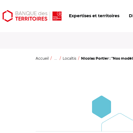
Aller
Aller
Ouvrir
Expertises et territoires
D
au
au
les
contenu
menu
outils
principal
principal
d'accessibilité
Accueil
...
Localtis
Nicolas Portier : "Nos modè