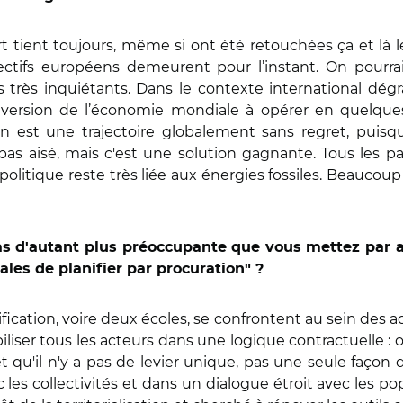
 tient toujours, même si ont été retouchées ça et là 
ectifs européens demeurent pour l’instant. On pourr
très inquiétants. Dans le contexte international dég
onversion de l’économie mondiale à opérer en quelque
n est une trajectoire globalement sans regret, puisque
pas aisé, mais c'est une solution gagnante. Tous les 
itique reste très liée aux énergies fossiles. Beaucou
 pas d'autant plus préoccupante que vous mettez par a
ales de planifier par procuration" ?
fication, voire deux écoles, se confrontent au sein des a
abiliser tous les acteurs dans une logique contractuelle
 qu'il n'y a pas de levier unique, pas une seule façon d
c les collectivités et dans un dialogue étroit avec les p