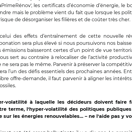
PrimeRénov', les certificats d’économie d’énergie, le 
ndre mais le problème vient du fait que lorsque les pol
isque de désorganiser les filières et de coûter très cher.
elui des effets d’entraînement de cette nouvelle ré
rbonation sera plus élevé si nous poursuivons nos baisse
Nos émissions baisseront certes d’un point de vue territo
us sert au contraire à relocaliser de l’activité producti
e ne sera pas le même. Parvenir à préserver la compétitiv
 sera l’un des défis essentiels des prochaines années. Ent
re offre-demande, il faut parvenir à aligner les intérêts 
ssiles.
-volatilité à laquelle les décideurs doivent faire
e terme, l'hyper-volatilité des politiques publique
e sur les énergies renouvelables… – ne l'aide pas y voi