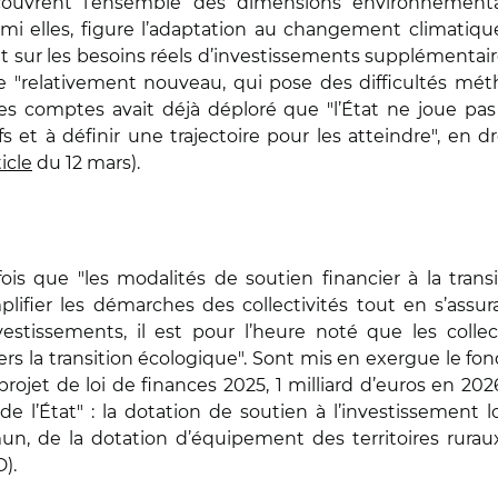
couvrent l’ensemble des dimensions environnementa
armi elles, figure l’adaptation au changement climatique
ur les besoins réels d’investissements supplémentaires"
ce "relativement nouveau, qui pose des difficultés mét
des comptes avait déjà déploré que "l’État ne joue pas
 et à définir une trajectoire pour les atteindre", en 
icle
du 12 mars).
n
fois que "les modalités de soutien financier à la trans
lifier les démarches des collectivités tout en s’assu
vestissements, il est pour l’heure noté que les colle
 vers la transition écologique". Sont mis en exergue le f
projet de loi de finances 2025, 1 milliard d’euros en 202
de l’État" : la dotation de soutien à l’investissement l
n, de la dotation d’équipement des territoires rurau
D).