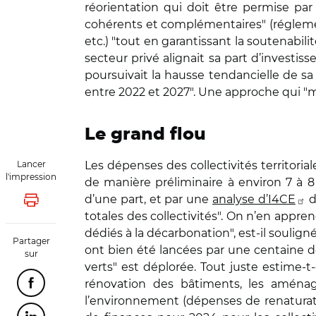
réorientation qui doit être permise par 
cohérents et complémentaires" (régleme
etc.) "tout en garantissant la soutenabili
secteur privé alignait sa part d’investi
poursuivait la hausse tendancielle de sa
entre 2022 et 2027". Une approche qui "mér
Le grand flou
Lancer
Les dépenses des collectivités territori
l'impression
de manière préliminaire à environ 7 à 8
d’une part, et par une
analyse d’I4CE
d
Lancer l'impression
totales des collectivités". On n’en appre
dédiés à la décarbonation", est-il soulig
Partager
ont bien été lancées par une centaine d
sur
verts" est déplorée. Tout juste estime-t
rénovation des bâtiments, les aménag
Partager cette page sur Facebook
l’environnement (dépenses de renaturation