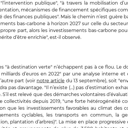
"l’intervention publique", "à travers la mobilisation d’
ntation, mécanismes de financement spécifiques comme
té des finances publiques". Mais le chemin n’est guère ba
ssements bas-carbone à horizon 2027 sur celle du secteur
 propre part, alors les investissements bas-carbone pour
ite d’être enrichie", est-il observé.
ales "à destination verte" n’échappent pas à ce flou. Le
 milliards d’euros en 2022" par une analyse interne et 
’autre part (voir
notre article
du 13 septembre), soit "en
ndra pas davantage. "Il n’existe (…) pas d’estimation exh
né. S’il est relevé que des démarches volontaires d’éval
e collectivités depuis 2019, "une forte hétérogénéité 
-on que les investissements favorables au climat des c
ements cyclables, les transports en commun, la ges
, plantation d’arbres)". La mise en place progressive de