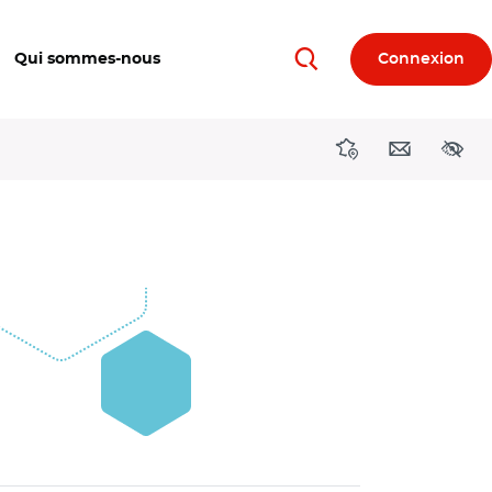
Qui sommes-nous
Connexion
Rechercher
Directions région
Contact
Acces