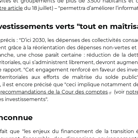
ivités et groupements de plus de 3.500 habitants et d
re article
du 18 juillet) – "permettra d’améliorer l’informa
stissements verts "tout en maîtris
précis : "D’ici 2030, les dépenses des collectivités cons
grâce à la réorientation des dépenses non-vertes et
che, une chose paraît certaine : réduction de la det
territoriales, qui s’administrent librement, devront augme
le rapport. "Cet engagement renforcé en faveur des inv
 territoriales aux efforts de maîtrise du solde public
, il est encore précisé que "ceci implique notamment 
s
recommandations de la Cour des comptes
(voir
notre
s investissements".
 inconnue
 fait que "les enjeux du financement de la transition