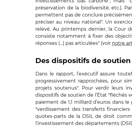
investissements bas carbone", mais "
préservation de la biodiversité, etc.). P
permettent pas de conclure précisément s
préciser au niveau national". Un exerci
relevé. Au printemps dernier, la Cour 
consiste notamment à fixer des objectifs
réponses (…) pas articulées" (voir
notre art
Des dispositifs de soutie
Dans le rapport, l’exécutif assure toute
progressivement rapprochées, pour simp
projets soutenus". Pour verdir leurs in
dispositifs de soutien de l’État "fléchés
paiement de 1,1 milliard d’euros dans le 
"verdissement des transferts financiers 
quotes-parts de la DSIL de droit commu
l’investissement des départements (DSI