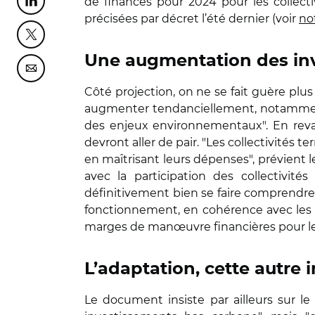
de finances pour 2024 pour les collect
Partager cette page sur Linkedin
précisées par décret l’été dernier (voir
not
Partager cette page sur Twitter
Une augmentation des inve
Partager cette page sur Courriel
Côté projection, on ne se fait guère plus 
augmenter tendanciellement, notamment 
des enjeux environnementaux". En revan
devront aller de pair. "Les collectivités 
en maîtrisant leurs dépenses", prévient 
avec la participation des collectivités
définitivement bien se faire comprendre
fonctionnement, en cohérence avec le
marges de manœuvre financières pour le
L’adaptation, cette autre
Le document insiste par ailleurs sur le