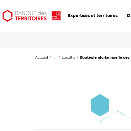
Aller
Aller
Ouvrir
Expertises et territoires
D
au
au
les
contenu
menu
outils
principal
principal
d'accessibilité
Accueil
...
Localtis
Stratégie pluriannuelle des