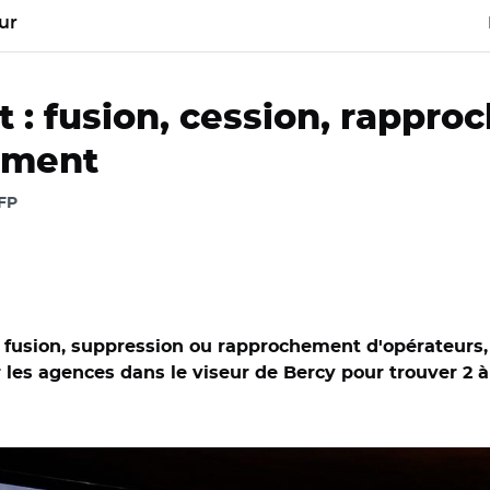
ur
t : fusion, cession, rappro
ement
AFP
ue fusion, suppression ou rapprochement d'opérateurs
r les agences dans le viseur de Bercy pour trouver 2 à
ngeli était l'invité de l'émission "Lundi c'est politique" sur LCP 