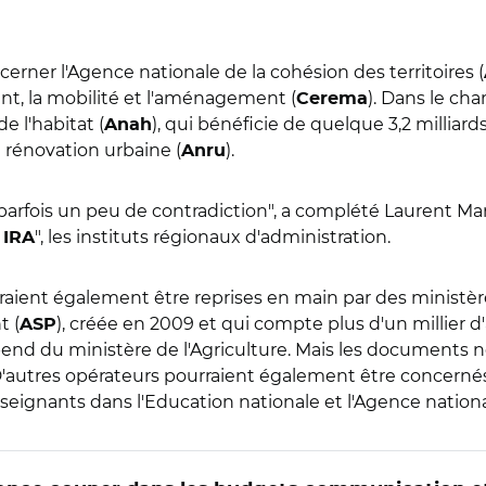
rner l'Agence nationale de la cohésion des territoires (
ent, la mobilité et l'aménagement (
). Dans le c
Cerema
e l'habitat (
), qui bénéficie de quelque 3,2 millia
Anah
 rénovation urbaine (
).
Anru
e parfois un peu de contradiction", a complété Laurent Marc
q
", les instituts régionaux d'administration.
IRA
aient également être reprises en main par des ministères
t (
), créée en 2009 et qui compte plus d'un millier d
ASP
end du ministère de l'Agriculture.
Mais les documents n
 D'autres opérateurs pourraient également être concer
seignants dans l'Education nationale et l'Agence nationa