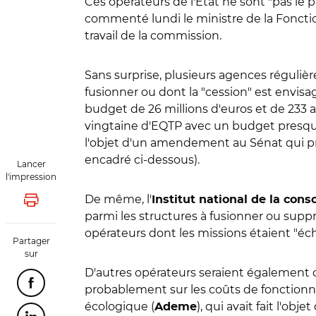
Ces opérateurs de l'Etat ne sont "pas le 
commenté lundi le ministre de la Fonctio
travail de la commission.
Sans surprise, plusieurs agences régulièr
fusionner ou dont la "cession" est envisag
budget de 26 millions d'euros et de 233 a
vingtaine d'EQTP avec un budget presque é
l'objet d'un amendement au Sénat qui pro
encadré ci-dessous).
Lancer
l'impression
De même, l'
Institut national de la co
Lancer l'impression
parmi les structures à fusionner ou suppr
opérateurs dont les missions étaient "éch
Partager
sur
D'autres opérateurs seraient également 
Partager cette page sur Facebook
probablement sur les coûts de fonctionne
écologique (
), qui avait fait l'o
Ademe