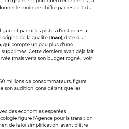
est un gisement potentiel d'économies", a
onner le moindre chiffre par respect du
igurent parmi les pistes d'instances à
origine de la qualité (
), doté d'un
Inao
, qui compte un peu plus d'une
o
 supprimés. Cette dernière avait déjà fait
vée (mais verra son budget rogné... voir
e 60 millions de consommateurs, figure
de son audition, considérant que les
 avec des économies espérées
ologie figure l'Agence pour la transition
n de la loi simplification, avant d'être