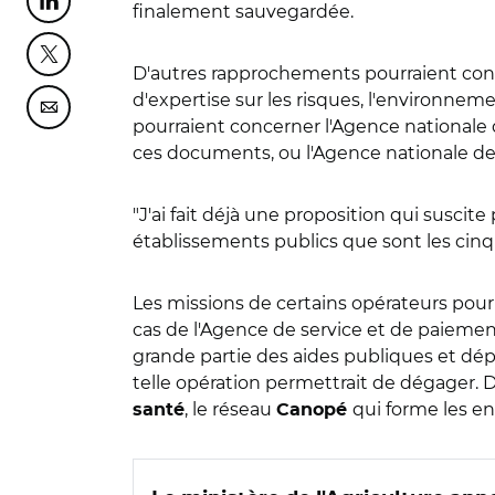
Partager cette page sur Linkedin
finalement sauvegardée.
Partager cette page sur Twitter
D'autres rapprochements pourraient conce
d'expertise sur les risques, l'environnem
Partager cette page sur Courriel
pourraient concerner l'Agence nationale d
ces documents, ou l'Agence nationale de
"J'ai fait déjà une proposition qui suscit
établissements publics que sont les cin
Les missions de certains opérateurs pourr
cas de l'Agence de service et de paiemen
grande partie des aides publiques et dép
telle opération permettrait de dégager.
, le réseau
qui forme les en
santé
Canopé