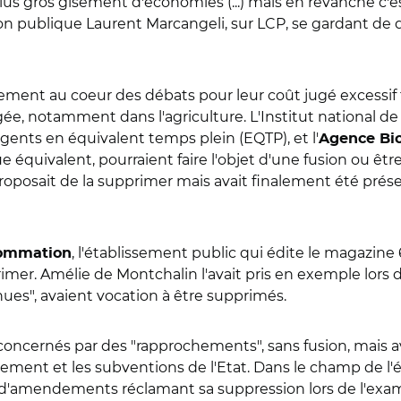
plus gros gisement d'économies (...) mais en revanche c'
n publique Laurent Marcangeli, sur LCP, se gardant de d
ement au coeur des débats pour leur coût jugé excessif f
ée, notamment dans l'agriculture. L'Institut national de l'
gents en équivalent temps plein (EQTP), et l'
Agence Bi
quivalent, pourraient faire l'objet d'une fusion ou être
posait de la supprimer mais avait finalement été préser
, l'établissement public qui édite le magazin
nsommation
imer. Amélie de Montchalin l'avait pris en exemple lors 
ues", avaient vocation à être supprimés.
concernés par des "rapprochements", sans fusion, mais
ment et les subventions de l'Etat. Dans le champ de l'éc
bjet d'amendements réclamant sa suppression lors de l'exame