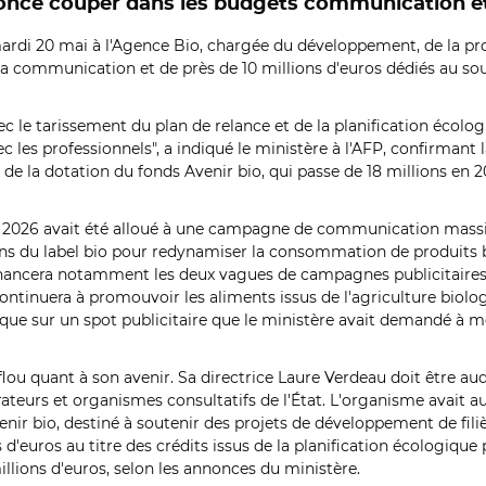
nnonce couper dans les budgets communication e
ardi 20 mai à l'Agence Bio, chargée du développement, de la pro
sa communication et de près de 10 millions d'euros dédiés au sou
e tarissement du plan de relance et de la planification écologiqu
ec les professionnels", a indiqué le ministère à l'AFP, confirmant
e la dotation du fonds Avenir bio, qui passe de 18 millions en 2
 2026 avait été alloué à une campagne de communication massive, 
ns du label bio pour redynamiser la consommation de produits b
financera notamment les deux vagues de campagnes publicitaires
ontinuera à promouvoir les aliments issus de l'agriculture biol
e sur un spot publicitaire que le ministère avait demandé à mo
lou quant à son avenir. Sa directrice Laure Verdeau doit être a
ateurs et organismes consultatifs de l'État.
L'organisme avait au
venir bio, destiné à soutenir des projets de développement de fili
d'euros au titre des crédits issus de la planification écologique 
illions d'euros, selon les annonces du ministère.