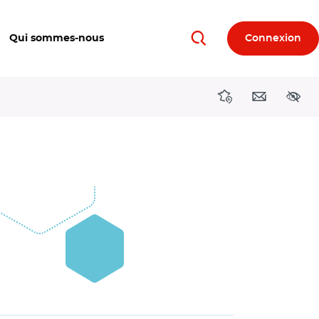
Qui sommes-nous
Connexion
Rechercher
Directions région
Contact
Acces