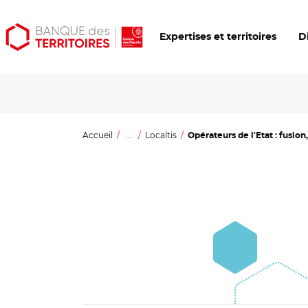
Aller
Aller
Ouvrir
Expertises et territoires
D
au
au
les
contenu
menu
outils
principal
principal
d'accessibilité
Accueil
...
Localtis
Opérateurs de l'Etat : fusion