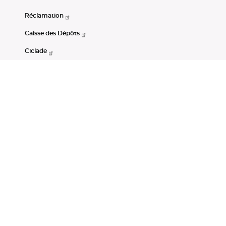
Réclamation
Caisse des Dépôts
Ciclade
CDC-Net
Consignations
Portail Open Data CDC
Restez connectés
LinkedIn
Youtube
Instagram
RSS
Mentions légales
CGU
Données personnelles
Accessibilité : non conforme
DSP2