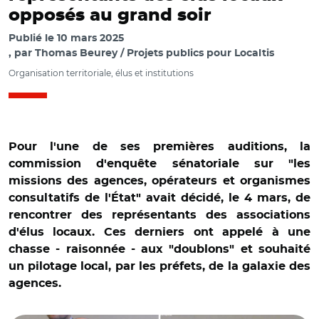
opposés au grand soir
Publié le
10 mars 2025
par
Thomas Beurey / Projets publics pour Localtis
Organisation territoriale, élus et institutions
Pour l'une de ses premières auditions, la
commission d'enquête sénatoriale sur "les
missions des agences, opérateurs et organismes
consultatifs de l'État" avait décidé, le 4 mars, de
rencontrer des représentants des associations
d'élus locaux. Ces derniers ont appelé à une
chasse - raisonnée - aux "doublons" et souhaité
un pilotage local, par les préfets, de la galaxie des
© Captures vidéo Sénat/ Sébastien Miossec, Véronique
agences.
Pouzadoux, Isabelle Dugelet, Laurent Dejoie et Pierre
Barros