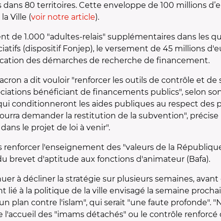
ans 80 territoires. Cette enveloppe de 100 millions d’eu
a Ville (
voir notre article
).
 de 1.000 "adultes-relais" supplémentaires dans les quar
iatifs (dispositif Fonjep), le versement de 45 millions 
plification des démarches de recherche de financement.
on a dit vouloir "renforcer les outils de contrôle et de
ociations bénéficiant de financements publics", selon so
qui conditionneront les aides publiques au respect des p
 pourra demander la restitution de la subvention", précise
dans le projet de loi à venir".
renforcer l'enseignement des "valeurs de la République e
du brevet d'aptitude aux fonctions d'animateur (Bafa).
 à décliner la stratégie sur plusieurs semaines, avant e
é à la politique de la ville envisagé la semaine prochai
'"un plan contre l'islam", qui serait "une faute profonde".
t de l'accueil des "imams détachés" ou le contrôle renfor