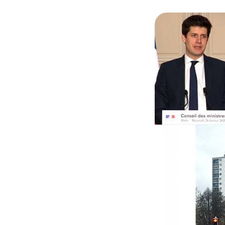
© A.R et @Elysee