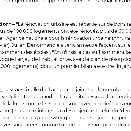
iers et gendarmes supplémentaires" et les "
quartiers de
"La rénovation urbaine est repartie sur de bons rail
tion" –
lus de 100.000 logements ont été rénovés, plus de 60.000
e, l'Agence nationale pour la rénovation urbaine (Anru) 
vier
). Julien Denormandie a tenu à mettre l'accent sur le 
notamment des écoles". "On n'insiste pas suffisamment là
 évoqué l'enjeu de l'habitat privé, avec le plan de résorp
6.000 logements), dont un premier bilan a été tiré fin jan
, c'est aussi celle de "l'action conjointe de l'ensemble des 
elevé Julien Denormandie. Il a à ce titre évoqué la récept
de la lutte contre le "séparatisme" avec, à la clef, "de
sous). Pour le ministre, l'un des enjeux est celui du "de
nt accompagnés pour éviter que d'autres, qui ne respecte
ucatives sont citées comme l'un des nouveaux piliers de