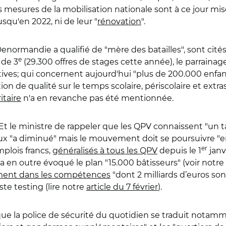
esures de la mobilisation nationale sont à ce jour mises
usqu'en 2022, ni de leur "
rénovation
".
Denormandie a qualifié de "mère des batailles", sont cit
e
 de 3
(29.300 offres de stages cette année), le parrainage
atives; qui concernent aujourd'hui "plus de 200.000 enfan
on de qualité sur le temps scolaire, périscolaire et extras
itaire
n'a en revanche pas été mentionnée.
". Et le ministre de rappeler que les QPV connaissent "un
ux "a diminué" mais le mouvement doit se poursuivre "enc
er
emplois francs,
généralisés à tous les QPV
depuis le 1
janv
 en outre évoqué le plan "15.000 bâtisseurs" (voir notre
ement dans les compétences
"dont 2 milliards d’euros son
te testing (lire notre
article du 7 février
).
é que la police de sécurité du quotidien se traduit notamm