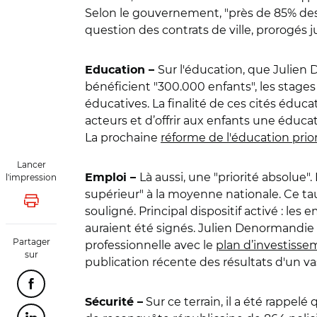
Selon le gouvernement, "près de 85% des m
question des contrats de ville, prorogés j
Sur l'éducation, que Julien 
Education –
bénéficient "300.000 enfants", les stages
éducatives. La finalité de ces cités éduc
acteurs et d’offrir aux enfants une éducati
La prochaine
réforme de l'éducation prior
Lancer
Là aussi, une "priorité absolue
l'impression
Emploi –
supérieur" à la moyenne nationale. Ce ta
Lancer l'impression
souligné. Principal dispositif activé : les 
auraient été signés. Julien Denormandie a
Partager
professionnelle avec le
plan d’investiss
sur
publication récente des résultats d'un vas
Partager cette page sur Facebook
Sur ce terrain, il a été rappel
Sécurité –