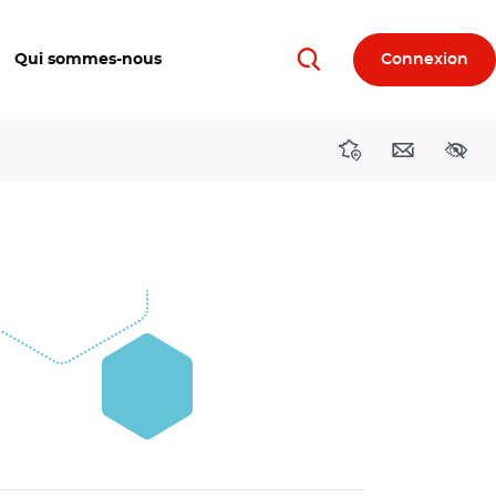
Qui sommes-nous
Connexion
Rechercher
Directions région
Contact
Acces