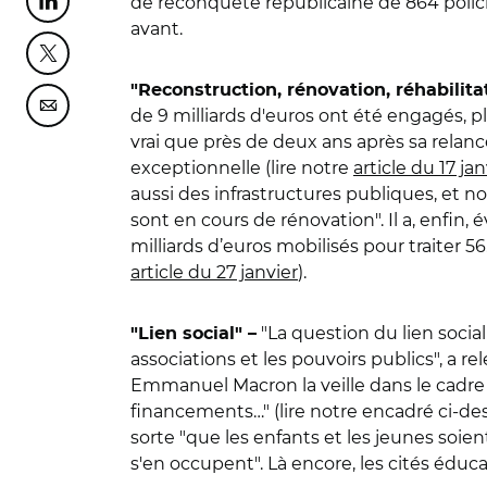
de reconquête républicaine de 864 polic
Partager cette page sur Linkedin
avant.
Partager cette page sur Twitter
"Reconstruction, rénovation, réhabilita
Partager cette page sur Courriel
de 9 milliards d'euros ont été engagés, p
vrai que près de deux ans après sa relanc
exceptionnelle (lire notre
article du 17 jan
aussi des infrastructures publiques, et 
sont en cours de rénovation". Il a, enfin,
milliards d’euros mobilisés pour traiter 5
article du 27 janvier
).
"La question du lien social"
"Lien social" –
associations et les pouvoirs publics", a r
Emmanuel Macron la veille dans le cadre 
financements…" (lire notre encadré ci-des
sorte "que les enfants et les jeunes soie
s'en occupent". Là encore, les cités éd