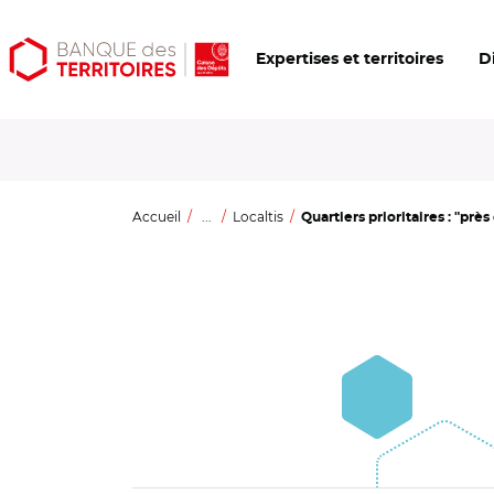
Aller
Aller
Ouvrir
Expertises et territoires
D
au
au
les
contenu
menu
outils
principal
principal
d'accessibilité
Accueil
...
Localtis
Quartiers prioritaires : "près