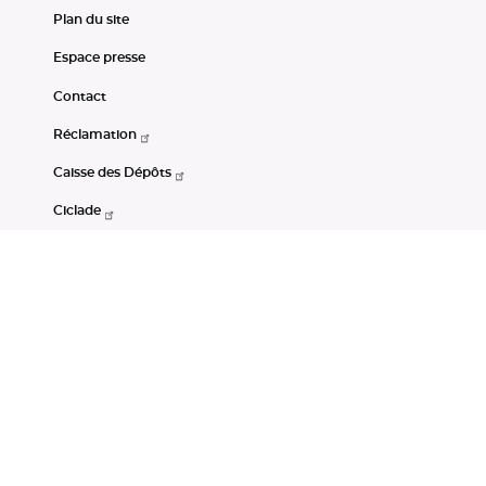
Plan du site
Espace presse
Contact
Réclamation
Caisse des Dépôts
Ciclade
CDC-Net
Consignations
Portail Open Data CDC
Restez connectés
LinkedIn
Youtube
Instagram
RSS