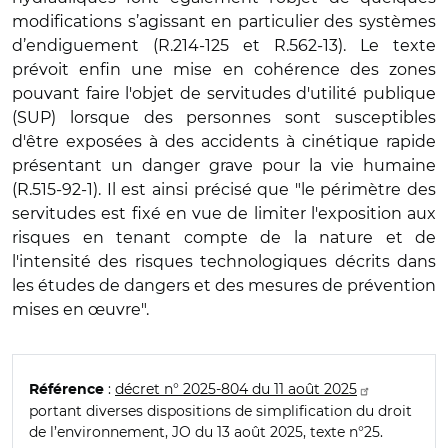
modifications s’agissant en particulier des systèmes
d’endiguement (R.214-125 et R.562-13). Le texte
prévoit enfin une mise en cohérence des zones
pouvant faire l'objet de servitudes d'utilité publique
(
SUP
) lorsque des personnes sont susceptibles
d'être exposées à
des accidents
à
cin
étique rapide
présentant un danger grave pour la vie humaine
(R.515-92-1). Il est ainsi précisé que "le périm
è
tre des
servitudes est fixé en vue de limiter l'exposition aux
risques en tenant compte de la nature et de
l'intensité des risques technologiques décrits dans
les études de dangers et des mesures de prévention
mises en œuvre".
:
dé
cret n
°
2025-804 du 11 août 2025
Référence
portant diverses dispositions de simplification du droit
de l’environnement, JO du 13 août 2025, texte n°25.