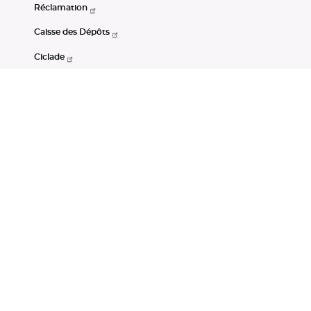
Réclamation
Caisse des Dépôts
Ciclade
CDC-Net
Consignations
Portail Open Data CDC
Restez connectés
LinkedIn
Youtube
Instagram
RSS
Mentions légales
CGU
Données personnelles
Accessibilité : non conforme
DSP2
Instruments financiers
Gestion des cookies