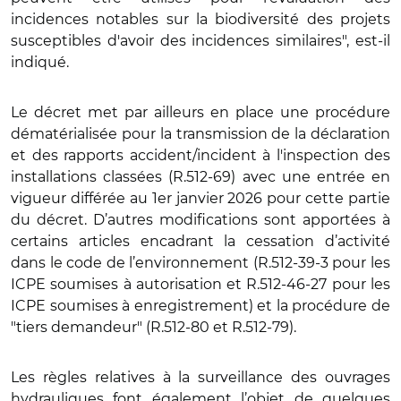
incidences notables sur la biodiversité des projets
susceptibles d'avoir des incidences similaires", est-il
indiqué.
Le décret met par ailleurs en place une procédure
dé
mat
érialisée pour la transmission de la déclaration
et des rapports accident/incident à l'inspection des
installations classées (R.512-69) avec une entrée en
vigueur différée au 1er janvier 2026 pour cette partie
du décret. D’autres modifications sont apportées à
certains articles encadrant la cessation d
’
activit
é
dans le code de l
’
environnement (R.512-39-3 pour les
ICPE soumises à autorisation et R.512-46-27 pour les
ICPE soumises à enregistrement) et
la proc
édure de
"tiers demandeur" (R.512-80 et R.512-79).
Les règles relatives à la surveillance des ouvrages
hydrauliques font également l’objet de quelques