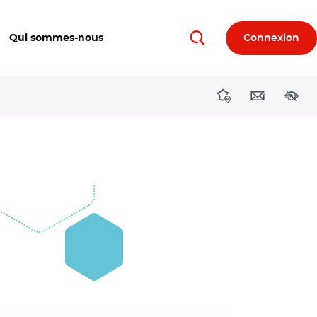
Qui sommes-nous
Connexion
Rechercher
Directions région
Contact
Acces