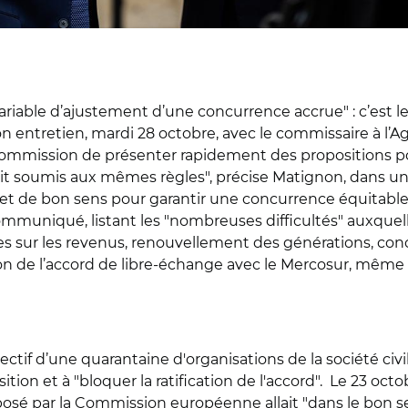
variable d’ajustement d’une concurrence accrue" : c’est 
on entretien, mardi 28 octobre, avec le commissaire à l’Ag
mmission de présenter rapidement des propositions pour
, soit soumis aux mêmes règles", précise Matignon, dan
es et de bon sens pour garantir une concurrence équitable
communiqué, listant les "nombreuses difficultés" auxquell
s sur les revenus, renouvellement des générations, conc
ion de l’accord de libre-échange avec le Mercosur, mêm
ctif d’une quarantaine d'organisations de la société civ
ition et à "bloquer la ratification de l'accord". Le 23 o
é par la Commission européenne allait "dans le bon sen