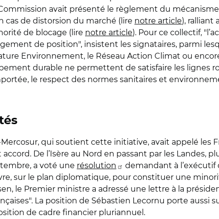
, la Commission avait présenté le règlement du mécanis
n cas de distorsion du marché (lire
notre article
), rallian
orité de blocage (lire
notre article
). Pour ce collectif, "l
gement de position", insistent les signataires, parmi lesq
ature Environnement, le Réseau Action Climat ou encore T
pement durable ne permettent de satisfaire les lignes ro
n importée, le respect des normes sanitaires et environn
tés
ercosur, qui soutient cette initiative, avait appelé les Fr
ccord. De l’Isère au Nord en passant par les Landes, plus
septembre, a voté une
résolution
demandant à l’exécutif de
re, sur le plan diplomatique, pour constituer une minori
n, le Premier ministre a adressé une lettre à la préside
ançaises". La position de Sébastien Lecornu porte aussi sur
ition de cadre financier pluriannuel.