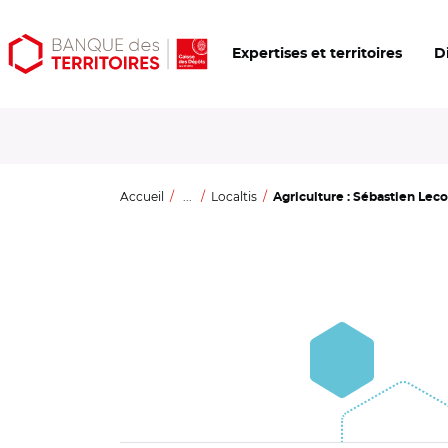
Aller
Aller
Ouvrir
Expertises et territoires
D
au
au
les
contenu
menu
outils
principal
principal
d'accessibilité
Accueil
...
Localtis
Agriculture : Sébastien Leco