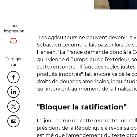
Lancer
l'impression
"Les agriculteurs ne peuvent devenir la 
Lancer l'impression
Sébastien Lecornu, a fait passer lors de s
Hansen. "La France demande donc à la Co
Partager
qu’il vienne d’Europe ou de l’extérieur
sur
cette rencontre. "Il faut des règles just
produits importés", fait encore valoir le 
Partager cette page sur Facebook
droits de douanes américains, inquiétude
qui intervient au moment de la finalisat
Partager cette page sur Linkedin
"Bloquer la ratification"
Partager cette page sur Twitter
Le jour même de cette rencontre, un colle
Partager cette page sur Courriel
président de la République à revoir sa pos
estimé que l'amendement du texte propos