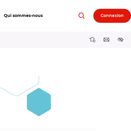
Qui sommes-nous
Connexion
Rechercher
Directions région
Contact
Acces