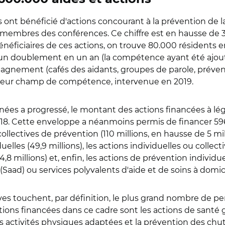
 ont bénéficié d'actions concourant à la prévention de l
es membres des conférences. Ce chiffre est en hausse de 30
néficiaires de ces actions, on trouve 80.000 résidents en
 un doublement en un an (la compétence ayant été ajoutée
agnement (cafés des aidants, groupes de parole, préventi
e leur champ de compétence, intervenue en 2019.
ées a progressé, le montant des actions financées à lég
2018. Cette enveloppe a néanmoins permis de financer 596
collectives de prévention (110 millions, en hausse de 5 mil
lles (49,9 millions), les actions individuelles ou collec
(4,8 millions) et, enfin, les actions de prévention indivi
ad) ou services polyvalents d'aide et de soins à domicile
ives touchent, par définition, le plus grand nombre de pe
ctions financées dans ce cadre sont les actions de santé gl
 activités physiques adaptées et la prévention des chute