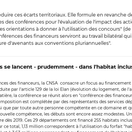
uire ces écarts territoriaux. Elle formule en revanche d
 des conférences pour l'évaluation de l'impact des actio
orientations à donner à l'utilisation des concours" (de
onférences des financeurs serviront au travail bilatéral q
re d'avenants aux conventions pluriannuelles".
 se lancent - prudemment - dans l'habitat inclu
nces des financeurs, la CNSA consacre un focus au financement de l
uite par l'article 129 de la loi Elan (évolution du logement, d
tière, la conférence se réunit alors en "conférence des financeurs
composition est complétée par des représentants des services d
insi que par toute autre personne compétente en ce domaine et qu
 nouvelle compétence, les débuts sont encore assez modestes. U
 dès 2019. Ces 29 départements ont financé 255 habitats inclusifs
ce total, 1,13 million correspondent à l'utilisation du forfait "ha