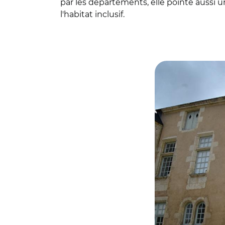
par les départements, elle pointe aussi u
l'habitat inclusif.
© @VilleFontenay