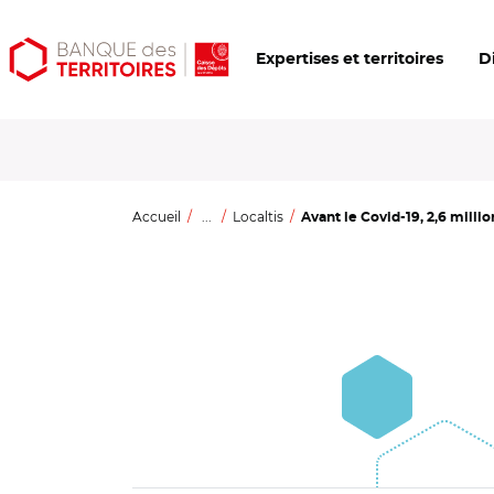
Aller
Aller
Ouvrir
Expertises et territoires
D
au
au
les
contenu
menu
outils
principal
principal
d'accessibilité
Accueil
...
Localtis
Avant le Covid-19, 2,6 millio