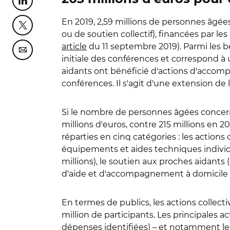
Partager cette page sur Linkedin
En 2019, 2,59 millions de personnes âgées
Partager cette page sur Twitter
ou de soutien collectif), financées par l
article
du 11 septembre 2019). Parmi les bé
Partager cette page sur Courriel
initiale des conférences et correspond à
aidants ont bénéficié d'actions d'accomp
conférences. Il s'agit d'une extension d
Si le nombre de personnes âgées concern
millions d'euros, contre 215 millions en 
réparties en cinq catégories : les actions 
équipements et aides techniques individue
millions), le soutien aux proches aidants 
d'aide et d'accompagnement à domicile (Sa
En termes de publics, les actions collect
million de participants. Les principales a
dépenses identifiées) – et notamment les