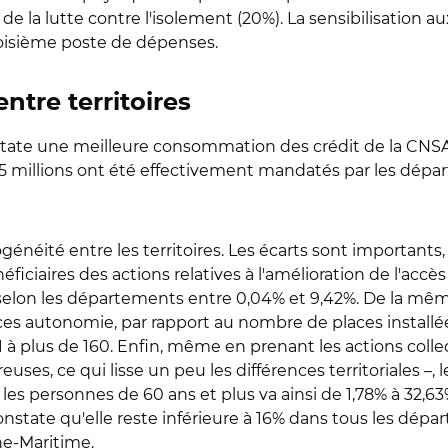
et de la lutte contre l'isolement (20%). La sensibilisati
roisième poste de dépenses.
ntre territoires
tate une meilleure consommation des crédit de la CNSA 
 136,5 millions ont été effectivement mandatés par les d
généité entre les territoires. Les écarts sont importants,
iciaires des actions relatives à l'amélioration de l'accès
 selon les départements entre 0,04% et 9,42%. De la même
es autonomie, par rapport au nombre de places installée
de 1 à plus de 160. Enfin, même en prenant les actions coll
uses, ce qui lisse un peu les différences territoriales –, 
 les personnes de 60 ans et plus va ainsi de 1,78% à 32,6
constate qu'elle reste inférieure à 16% dans tous les dép
ne-Maritime.