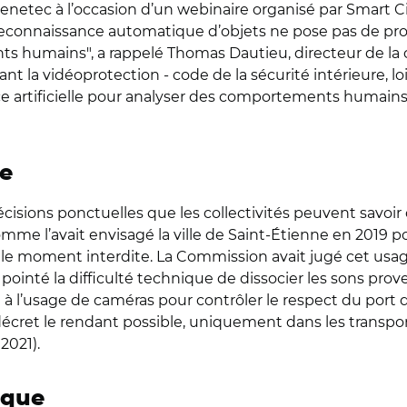
enetec à l’occasion d’un webinaire organisé par Smart Ci
"La reconnaissance automatique d’objets ne pose pas de p
 humains", a rappelé Thomas Dautieu, directeur de la co
la vidéoprotection - code de la sécurité intérieure, lois
nce artificielle pour analyser des comportements humains 
te
cisions ponctuelles que les collectivités peuvent savoir ce
mme l’avait envisagé la ville de Saint-Étienne en 2019 pour
r le moment interdite. La Commission avait jugé cet usa
et pointé la difficulté technique de dissocier les sons pr
on à l’usage de caméras pour contrôler le respect du port 
décret le rendant possible, uniquement dans les transport
2021).
ique