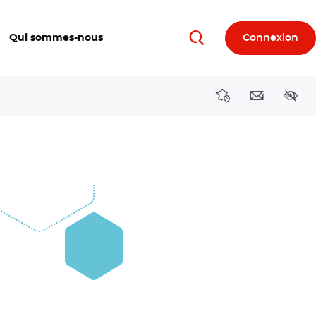
Qui sommes-nous
Connexion
Rechercher
Directions région
Contact
Acces