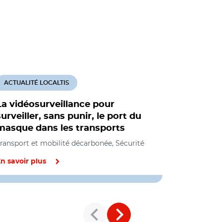
ACTUALITÉ LOCALTIS
ACTUALITÉ
La vidéosurveillance pour
L’Europe
surveiller, sans punir, le port du
l’intellig
masque dans les transports
fonction 
ransport et mobilité décarbonée, Sécurité
Smart city, 
n savoir plus
En savoir pl