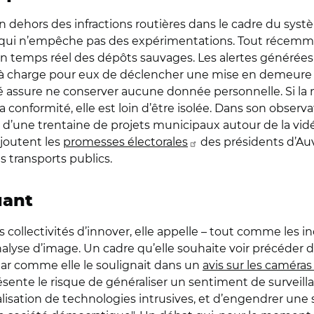
n dehors des infractions routières dans le cadre du syst
Ce qui n’empêche pas des expérimentations. Tout récemme
en temps réel des dépôts sauvages. Les alertes générées
, à charge pour eux de déclencher une mise en demeure 
ivité assure ne conserver aucune donnée personnelle. Si la
la conformité, elle est loin d’être isolée. Dans son observa
une trentaine de projets municipaux autour de la vidé
ajoutent les
promesses électorales
des présidents d’Au
es transports publics.
uant
 collectivités d’innover, elle appelle – tout comme les in
nalyse d’image. Un cadre qu’elle souhaite voir précéd
 Car comme elle le soulignait dans un
avis sur les caméra
ésente le risque de généraliser un sentiment de surveilla
tion de technologies intrusives, et d’engendrer une su