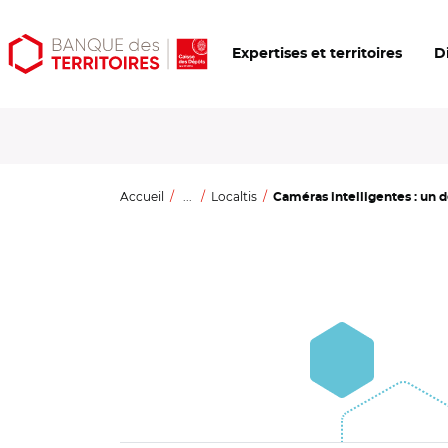
Aller
Aller
Ouvrir
Expertises et territoires
D
au
au
les
contenu
menu
outils
principal
principal
d'accessibilité
Accueil
...
Localtis
Caméras intelligentes : un 