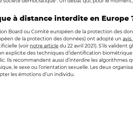
société démocratique". Un débat qui, pour le moment, s
que à distance interdite en Europe 
ction Board ou Comité européen de la protection des do
ropéen de la protection des données) ont adopté un
avis
icielle (voir
notre article
du 22 avril 2021). S’ils validen
ion explicite des techniques d’identification biométrique 
ic. Ils recommandent aussi d’interdire les algorithmes q
ique, le sexe ou l’orientation sexuelle. Les deux organisa
apter les émotions d’un individu.