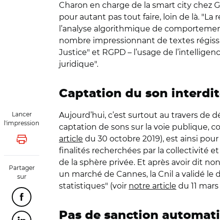
Charon en charge de la smart city chez G
pour autant pas tout faire, loin de là. 
l’analyse algorithmique de comportements
nombre impressionnant de textes régissant 
Justice" et RGPD – l’usage de l’intellige
juridique".
Captation du son interdi
Lancer
Aujourd’hui, c’est surtout au travers de dé
l'impression
captation de sons sur la voie publique, co
article
du 30 octobre 2019), est ainsi pou
Lancer l'impression
finalités recherchées par la collectivité 
de la sphère privée. Et après avoir dit n
Partager
un marché de Cannes, la Cnil a validé le 
sur
statistiques" (voir
notre article
du 11 mars 
Partager cette page sur Facebook
Pas de sanction automat