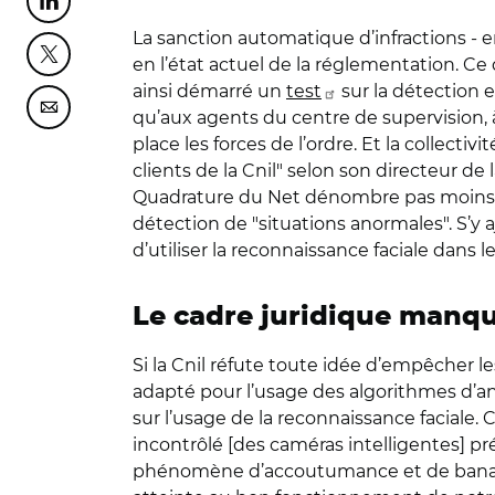
Partager cette page sur Linkedin
La sanction automatique d’infractions - e
Partager cette page sur Twitter
en l’état actuel de la réglementation. 
ainsi démarré un
test
sur la détection 
Partager cette page sur Courriel
qu’aux agents du centre de supervision
place les forces de l’ordre. Et la collect
clients de la Cnil" selon son directeur de 
Quadrature du Net dénombre pas moins d’
détection de "situations anormales". S’y 
d’utiliser la reconnaissance faciale dans l
Le cadre juridique manq
Si la Cnil réfute toute idée d’empêcher les
adapté pour l’usage des algorithmes d’a
sur l’usage de la reconnaissance faciale.
incontrôlé [des caméras intelligentes] pr
phénomène d’accoutumance et de banalisa