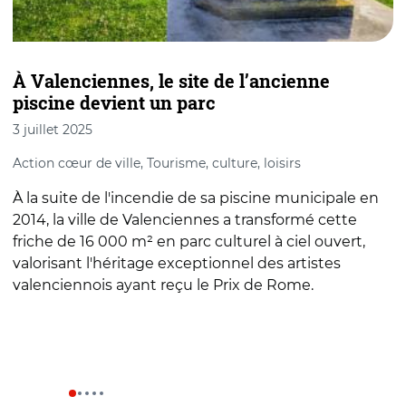
À Valenciennes, le site de l’ancienne
D
piscine devient un parc
a
3 juillet 2025
2
Action cœur de ville, Tourisme, culture, loisirs
A
À la suite de l'incendie de sa piscine municipale en
S
2014, la ville de Valenciennes a transformé cette
l
friche de 16 000 m² en parc culturel à ciel ouvert,
i
valorisant l'héritage exceptionnel des artistes
b
valenciennois ayant reçu le Prix de Rome.
a