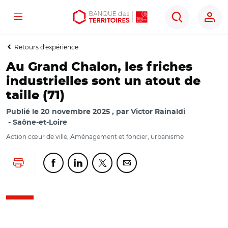
Menu
Aller
Aller
Ouvrir
Rechercher
au
au
les
contenu
menu
outils
Retours d'expérience
principal
principal
d'accessibilité
Au Grand Chalon, les friches
industrielles sont un atout de
taille (71)
Publié le
20 novembre 2025
par
Victor Rainaldi
Saône-et-Loire
Action cœur de ville, Aménagement et foncier, urbanisme
Lancer l'impression
Partager cette page sur Facebook
Partager cette page sur Linkedin
Partager cette page sur Twitter
Partager cette page sur Co