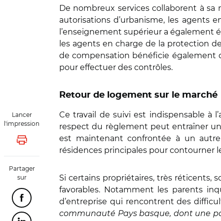
De nombreux services collaborent à sa mis
autorisations d’urbanisme, les agents e
l’enseignement supérieur a également ét
les agents en charge de la protection des
de compensation bénéficie également d
pour effectuer des contrôles.
Retour de logement sur le marché
Ce travail de suivi est indispensable à 
Lancer
l'impression
respect du règlement peut entraîner un
est maintenant confrontée à un autre
Lancer l'impression
résidences principales pour contourner le
Partager
Si certains propriétaires, très réticents
sur
favorables. Notamment les parents inqu
d’entreprise qui rencontrent des diffi
Partager cette page sur Facebook
communauté Pays basque, dont une part