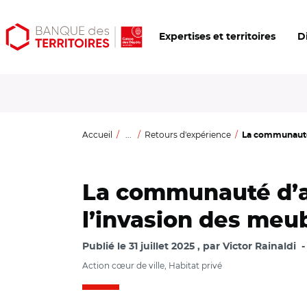
Aller
Aller
Ouvrir
Expertises et territoires
D
au
au
les
contenu
menu
outils
principal
principal
d'accessibilité
Accueil
...
Retours d'expérience
La communauté 
La communauté d’a
l’invasion des meub
Publié le
31 juillet 2025
par
Victor Rainaldi
Action cœur de ville, Habitat privé