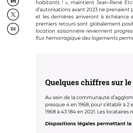
habitants ! »
, maintient Jean-René Etc
Partager cette page sur Linkedin
d’autorisations avant 2023 ne prenaient p
et les dernières arriveront à échéance e
Partager cette page sur Twitter
premiers retours sont globalement posi
location saisonnière reviennent progre
Partager cette page sur Courriel
flux hémorragique des logements perman
Quelques chiffres sur 
Au sein de la communauté d’agglomé
presque 4 en 1968, pour s’établir à 2
1968 à 43 184 en 2021. Les locataires
Dispositions légales permettant l