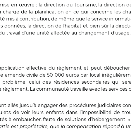
e en œuvre : la direction du tourisme, la direction de l
n charge de la planification en ce qui concerne les c
é mis à contribution, de même que le service informat
 données, la direction de l’habitat et bien sûr la direc
u travail d’une unité affectée au changement d’usage
l’application effective du règlement et peut déboucher
e amende civile de 50 000 euros par local irrégulièr
 problème, celui des résidences secondaires qui ser
 règlement. La communauté travaille avec les services de
, sont allés jusqu’à engager des procédures judiciaires co
iets de voir leurs enfants dans l’impossibilité de tr
cultés à embaucher, faute de solutions d’hébergement.
«
ie est propriétaire, que la compensation répond à un