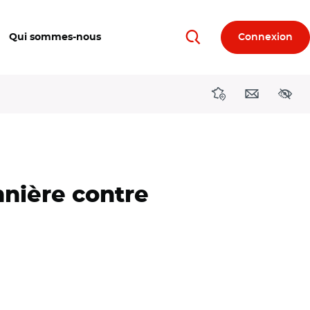
Qui sommes-nous
Connexion
Rechercher
Directions région
Contact
Acces
nière contre