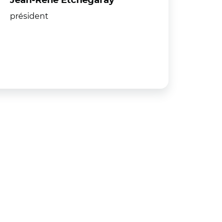
Jean-René Etchegaray
président