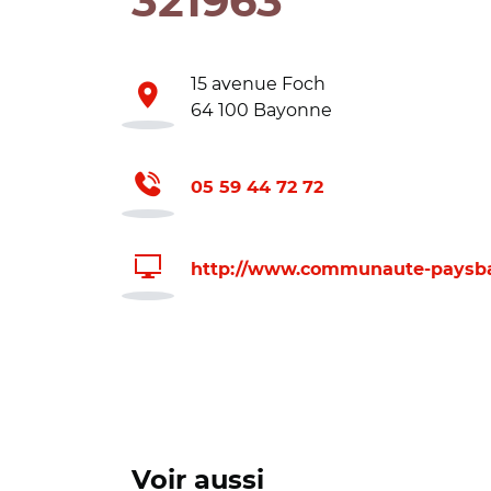
321963
15 avenue Foch
64 100 Bayonne
05 59 44 72 72
http://www.communaute-paysba
Voir aussi