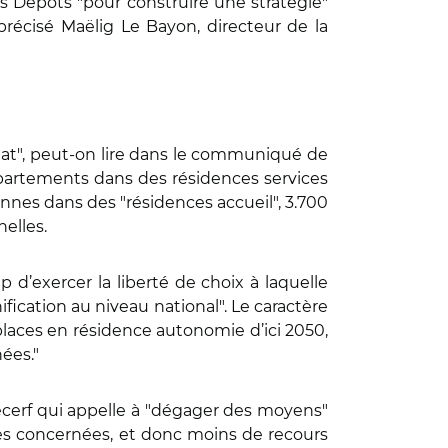
s Dépôts "pour construire une stratégie"
a précisé Maëlig Le Bayon, directeur de la
tat", peut-on lire dans le communiqué de
partements dans des résidences services
onnes dans des "résidences accueil", 3.700
nelles.
 d’exercer la liberté de choix à laquelle
ification au niveau national". Le caractère
places en résidence autonomie d’ici 2050,
ées."
Lecerf qui appelle à "dégager des moyens"
es concernées, et donc moins de recours