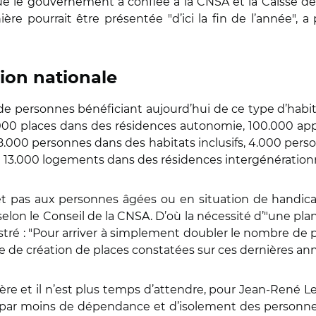
que le gouvernement a confiée à la CNSA et la Caisse de
ière pourrait être présentée "d’ici la fin de l’année", 
tion nationale
de personnes bénéficiant aujourd’hui de ce type d’habi
.000 places dans des résidences autonomie, 100.000 ap
l, 8.000 personnes dans des habitats inclusifs, 4.000 pers
t 13.000 logements dans des résidences intergénération
et pas aux personnes âgées ou en situation de handicap
 selon le Conseil de la CNSA. D’où la nécessité d’"une plan
lustré : "Pour arriver à simplement doubler le nombre de 
que de création de places constatées sur ces dernières ann
élère et il n’est plus temps d’attendre, pour Jean-René 
 par moins de dépendance et d’isolement des personn