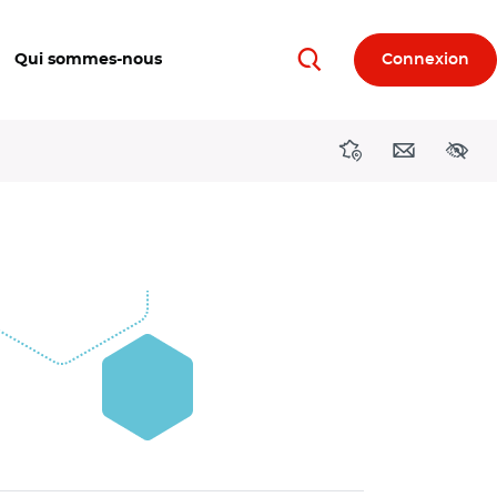
Qui sommes-nous
Connexion
Rechercher
Directions région
Contact
Acces