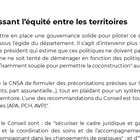
sant l’équité entre les territoires
re en place une gouvernance solide pour piloter ce suje
sous l’égide du département. Il s’agit d’intervenir plu
e président qui estime que ces politiques ne doivent pa
e ne soit tenté de déménager en fonction des politiq
uffisamment souple pour permettre la coconstruction" au 
e la CNSA de formuler des préconisations précises sur l
ts, part assurantielle…), tout en plaidant pour un système
e territoire. L’une des recommandations du Conseil est t
es (APA, PCH, AVP)".
e Conseil sont : de "sécuriser le cadre juridique et gar
on et la coordination des soins et de l’accompagneme
compagnant dans les changements de pratiques" ; et d’"amé