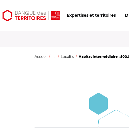
Aller
Aller
Ouvrir
Expertises et territoires
D
au
au
les
contenu
menu
outils
principal
principal
d'accessibilité
Accueil
...
Localtis
Habitat intermédiaire : 500.