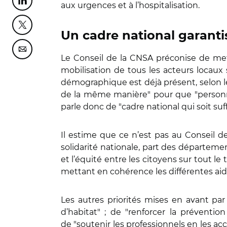
Partager cette page sur Linkedin
aux urgences et à l’hospitalisation.
Partager cette page sur Twitter
Un cadre national garantis
Partager cette page sur Courriel
Le Conseil de la CNSA préconise de mett
mobilisation de tous les acteurs locaux 
démographique est déjà présent, selon l
de la même manière" pour que "personn
parle donc de "cadre national qui soit s
Il estime que ce n’est pas au Conseil d
solidarité nationale, part des départemen
et l’équité entre les citoyens sur tout l
mettant en cohérence les différentes aid
Les autres priorités mises en avant par l
d’habitat" ; de "renforcer la préventi
de "soutenir les professionnels en les ac