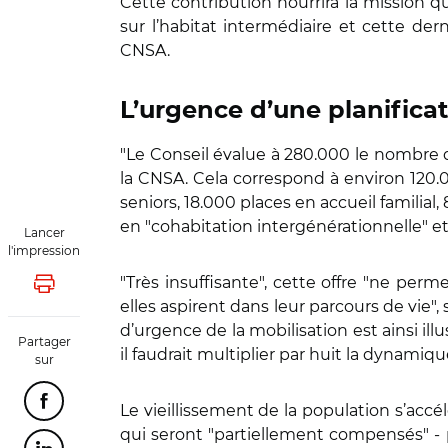
Cette contribution nourrira la mission 
sur l’habitat intermédiaire et cette dern
CNSA.
L’urgence d’une planifica
"Le Conseil évalue à 280.000 le nombre 
la CNSA. Cela correspond à environ 120
seniors, 18.000 places en accueil familia
en "cohabitation intergénérationnelle" e
Lancer
l'impression
"Très insuffisante", cette offre "ne perm
Lancer l'impression
elles aspirent dans leur parcours de vie",
d’urgence de la mobilisation est ainsi il
Partager
il faudrait multiplier par huit la dynami
sur
Partager cette page sur Facebook
Le vieillissement de la population s’acc
qui seront "partiellement compensés" -