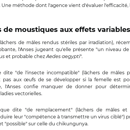
 Une méthode dont l'agence vient d'évaluer l'efficacité, 
 de moustiques aux effets variable
 (lâchers de mâles rendus stériles par irradiation), ré
obante, l'Anses jugeant qu'elle présente "un niveau d
us
et probable chez
Aedes aegypti
".
 dite "de l'insecte incompatible" (lâchers de mâles p
 pas aux œufs de se développer si la femelle est po
he, l'Anses confie manquer de donner pour déterm
adies vectorielles.
hnique dite "de remplacement" (lâchers de mâles et
duire leur "compétence à transmettre un virus ciblé") pr
et "possible" sur celle du chikungunya.