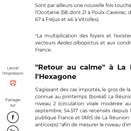
Sont par ailleurs une nouvelle fois touchée
l'Occitanie (58, dont 21 à Poulx-Caveirac, d
67 à Fréjus et 46 à Vitrolles).
"La multiplication des foyers et l'exi
vecteurs
Aedes albopictu
s et aux condi
France.
"Retour au calme" à La 
Lancer
l'impression
l'Hexagone
Lancer l'impression
S'agissant des cas importés, le gros de 
connue au printemps (boréal) La Réunion
Partager
niveau 2 (circulation virale modérée au
sur
septembre, 54.517 cas recensés depuis 
publique France et l'ARS de La Réunion 
Partager cette page sur Facebook
anticorps) "afin de mesurer le niveau d'i