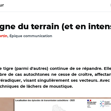
ur
ne du terrain (et en inten
ortin
, Épique communication
 tigre (parmi d'autres) continue de se répandre. Ell
re de cas autochtones ne cesse de croître, affectan
l'éradiquer, visant singulièrement ses vecteurs. Ave
techniques de lâchers de moustique.
France et Adobe stock