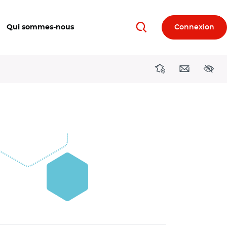
Qui sommes-nous
Connexion
Rechercher
Directions région
Contact
Acces