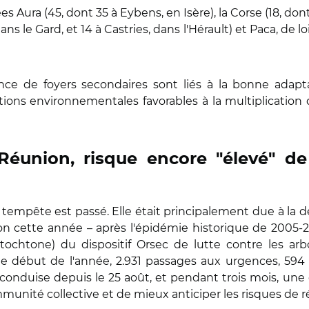
s Aura (45, dont 35 à Eybens, en Isère), la Corse (18, dont
ans le Gard, et 14 à Castries, dans l'Hérault) et Paca, de lo
stence de foyers secondaires sont liés à la bonne adap
tions environnementales favorables à la multiplicatio
Réunion, risque encore "élevé" de
la tempête est passé. Elle était principalement due à 
 cette année – après l'épidémie historique de 2005-2006
tochtone) du dispositif Orsec de lutte contre les arbo
le début de l'année, 2.931 passages aux urgences, 594 
conduise depuis le 25 août, et pendant trois mois, un
mmunité collective et de mieux anticiper les risques de 