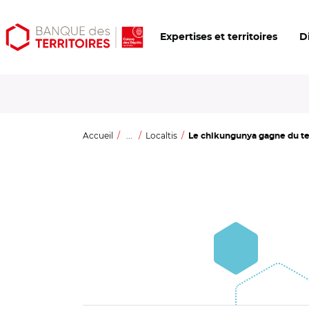
Aller
Aller
Ouvrir
Expertises et territoires
D
au
au
les
contenu
menu
outils
principal
principal
d'accessibilité
Accueil
...
Localtis
Le chikungunya gagne du terr