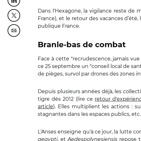
Partager cette page sur Linkedin
Dans l'Hexagone, la vigilance reste de 
Partager cette page sur Twitter
France), et le retour des vacances d’été,
publique France.
Partager cette page sur Courriel
Branle-bas de combat
Face à cette "recrudescence, jamais vue 
ce 25 septembre un "conseil local de sant
de pièges, survol par drones des zones in
Depuis plusieurs années déjà, les collect
tigre dès 2012 (lire ce
retour d'expérien
article
). Elles multiplient les actions :
stagnantes dans les espaces publics, etc
L'Anses enseigne qu'à ce jour, la lutte 
aegypti
, et
Aedespolynesiensis
repose to