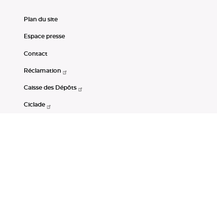
Plan du site
Espace presse
Contact
Réclamation
Caisse des Dépôts
Ciclade
CDC-Net
Consignations
Portail Open Data CDC
Restez connectés
LinkedIn
Youtube
Instagram
RSS