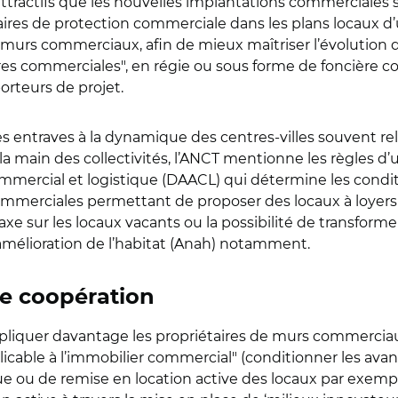
attractifs que les nouvelles implantations commerciales se
néaires de protection commerciale dans les plans locaux d’
 murs commerciaux, afin de mieux maîtriser l’évolution 
es commerciales", en régie ou sous forme de foncière c
rteurs de projet.
es entraves à la dynamique des centres-villes souvent rel
 à la main des collectivités, l’ANCT mentionne les règle
ercial et logistique (DAACL) qui détermine les condit
ommerciales permettant de proposer des locaux à loyers
axe sur les locaux vacants ou la possibilité de transfor
’amélioration de l’habitat (Anah) notamment.
e coopération
’impliquer davantage les propriétaires de murs commercia
applicable à l’immobilier commercial" (conditionner les ava
 ou de remise en location active des locaux par exemple)