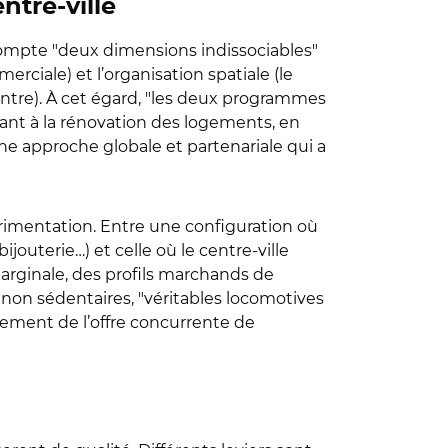
tre-ville
compte "deux dimensions indissociables"
rciale) et l’organisation spatiale (le
contre). À cet égard, "les deux programmes
ant à la rénovation des logements, en
ne approche globale et partenariale qui a
érimentation. Entre une configuration où
outerie…) et celle où le centre-ville
marginale, des profils marchands de
s non sédentaires, "véritables locomotives
pement de l’offre concurrente de