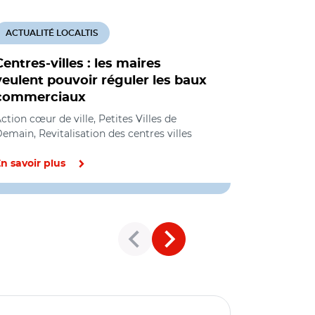
ACTUALITÉ LOCALTIS
ACTUALITÉ
Centres-villes : les maires
Les servi
veulent pouvoir réguler les baux
commerce
commerciaux
peuvent r
millions 
ction cœur de ville, Petites Villes de
ville
emain, Revitalisation des centres villes
Développeme
n savoir plus
En savoir pl