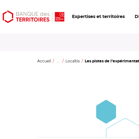
Aller
Aller
Ouvrir
Expertises et territoires
D
au
au
les
contenu
menu
outils
principal
principal
d'accessibilité
Accueil
...
Localtis
Les pistes de l’expérimentat