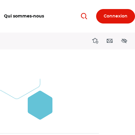
Qui sommes-nous
Connexion
Rechercher
Directions région
Contact
Acces