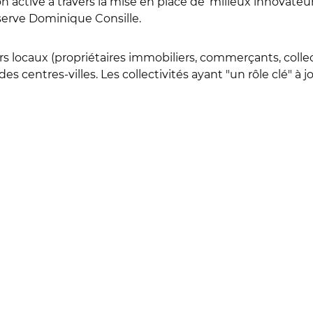
 active à travers la mise en place de ‘milieux innovateurs
serve Dominique Consille.
ocaux (propriétaires immobiliers, commerçants, collecti
s centres-villes. Les collectivités ayant "un rôle clé" à j