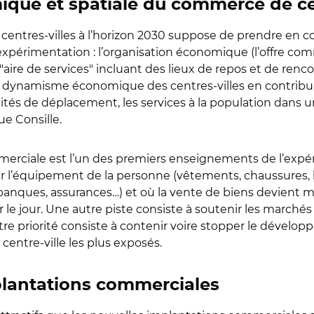
que et spatiale du commerce de cen
entres-villes à l’horizon 2030 suppose de prendre en 
xpérimentation : l’organisation économique (l’offre comme
"aire de services" incluant des lieux de repos et de ren
le dynamisme économique des centres-villes en contribu
ités de déplacement, les services à la population dans u
e Consille.
commerciale est l’un des premiers enseignements de l’exp
 l’équipement de la personne (vêtements, chaussures, bij
, banques, assurances…) et où la vente de biens devient 
r le jour. Une autre piste consiste à soutenir les marché
re priorité consiste à contenir voire stopper le dévelop
 centre-ville les plus exposés.
mplantations commerciales