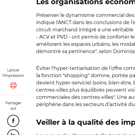
Les organisations économi
Préserver le dynamisme commercial des c
indique l’ANCT dans les conclusions de l’e
circuit marchand intégré à une véritable 
- ACV et PVD - ont permis de conforter 
améliorant les espaces urbains, les modal
démontré sa pertinence", selon Dominiqu
Éviter l’hyper-tertiarisation de l’offre 
Lancer
la fonction "shopping" domine, portée par
l'impression
devient hyper-serviciel (soins, bien-être
Lancer l'impression
centres-villes plus équilibrés peuvent voi
commerciales des centres-villes". Une aut
Partager
périphérie dans les secteurs d’activité du
sur
Veiller à la qualité des i
Partager cette page sur Facebook