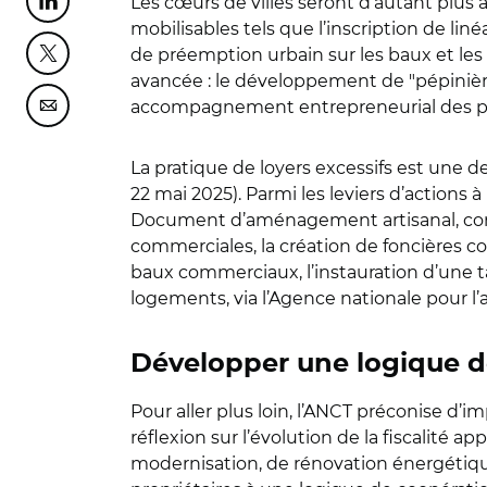
Les cœurs de villes seront d’autant plus 
Partager cette page sur Linkedin
mobilisables tels que l’inscription de li
de préemption urbain sur les baux et les
Partager cette page sur Twitter
avancée : le développement de "pépinièr
accompagnement entrepreneurial des po
Partager cette page sur Courriel
La pratique de loyers excessifs est une d
22 mai 2025). Parmi les leviers d’actions
Document d’aménagement artisanal, comm
commerciales, la création de foncières c
baux commerciaux, l’instauration d’une t
logements, via l’Agence nationale pour l
Développer une logique d
Pour aller plus loin, l’ANCT préconise d
réflexion sur l’évolution de la fiscalité 
modernisation, de rénovation énergétique