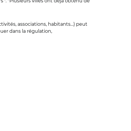
’". "Plusieurs villes ont déjà obtenu de
vités, associations, habitants…) peut
ouer dans la régulation,