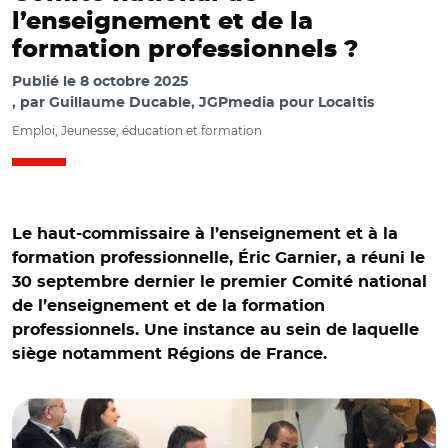
l’enseignement et de la
formation professionnels ?
Publié le
8 octobre 2025
par
Guillaume Ducable, JGPmedia pour Localtis
Emploi, Jeunesse, éducation et formation
Le haut-commissaire à l’enseignement et à la
formation professionnelle, Éric Garnier, a réuni le
30 septembre dernier le premier Comité national
de l’enseignement et de la formation
professionnels. Une instance au sein de laquelle
© @kamelchibli/ Installation du Comité national de
siège notamment Régions de France.
l’enseignement et de la formation professionnelle en
présence d'Eric Garnier et Kamel Chibli