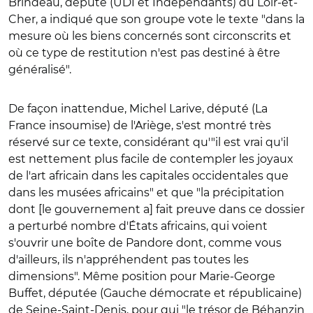
Brindeau, député (UDI et Indépendants) du Loir-et-
Cher, a indiqué que son groupe vote le texte "dans la
mesure où les biens concernés sont circonscrits et
où ce type de restitution n'est pas destiné à être
généralisé".
De façon inattendue, Michel Larive, député (La
France insoumise) de l'Ariège, s'est montré très
réservé sur ce texte, considérant qu'"il est vrai qu'il
est nettement plus facile de contempler les joyaux
de l'art africain dans les capitales occidentales que
dans les musées africains" et que "la précipitation
dont [le gouvernement a] fait preuve dans ce dossier
a perturbé nombre d'États africains, qui voient
s'ouvrir une boîte de Pandore dont, comme vous
d'ailleurs, ils n'appréhendent pas toutes les
dimensions". Même position pour Marie-George
Buffet, députée (Gauche démocrate et républicaine)
de Seine-Saint-Denis, pour qui "le trésor de Béhanzin