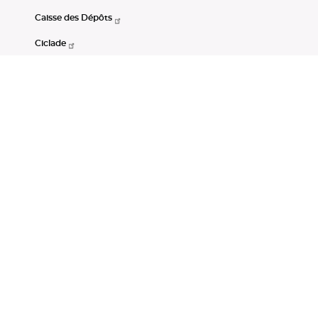
Caisse des Dépôts
Ciclade
CDC-Net
Consignations
Portail Open Data CDC
Restez connectés
LinkedIn
Youtube
Instagram
RSS
Mentions légales
CGU
Données personnelles
Accessibilité : non conforme
DSP2
Instruments financiers
Gestion des cookies