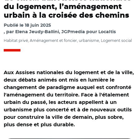
du logement, l’aménagement
urbain à la croisée des chemins
Publié le
18 juin 2025
par
Elena Jeudy-Ballini, JGPmedia pour Localtis
Habitat privé, Aménagement et foncier, urbanisme, Logement social
Aux Assises nationales du logement et de la ville,
deux débats animés ont mis en lumière le
changement de paradigme auquel est confronté
l'aménagement du territoire. Face à l'étalement
urbain du passé, les acteurs appellent à un
urbanisme plus concerté et à de nouveaux outils
pour construire la ville de demain, plus sobre,
© JGPmedia/ Photo du haut: Christophe Rodriguez, Paul-
plus dense et plus durable.
Roger Gontard et Kosta Kastrinidis. Photo du bas: Jean-
François Debat et Nicolas Gravit