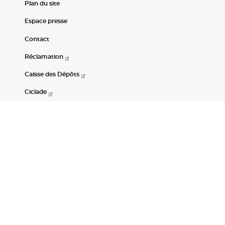
Plan du site
Espace presse
Contact
Réclamation
Caisse des Dépôts
Ciclade
CDC-Net
Consignations
Portail Open Data CDC
Restez connectés
LinkedIn
Youtube
Instagram
RSS