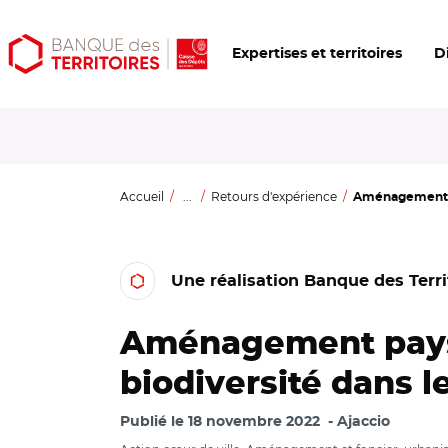
Aller
Aller
Ouvrir
Expertises et territoires
D
au
au
les
contenu
menu
outils
principal
principal
d'accessibilité
Accueil
...
Retours d'expérience
Aménagement pa
Une réalisation Banque des Terri
Aménagement paysa
biodiversité dans le
Publié le
18 novembre 2022
Ajaccio