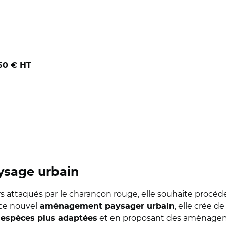
650 € HT
aysage urbain
iers attaqués par le charançon rouge, elle souhaite procéd
 ce nouvel
, elle crée d
aménagement paysager urbain
s
et en proposant des aménagem
espèces plus adaptées