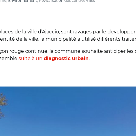
me, Environnement, Revitalisation des centres villes
places de la ville d’Ajaccio, sont ravagés par le dévelop
ité de la ville, la municipalité a utilisé différents trait
harançon rouge continue, la commune souhaite anticiper l
ensemble
suite à un
.
diagnostic urbain