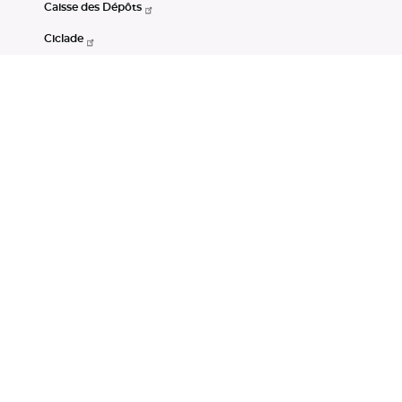
Caisse des Dépôts
Ciclade
CDC-Net
Consignations
Portail Open Data CDC
Restez connectés
LinkedIn
Youtube
Instagram
RSS
Mentions légales
CGU
Données personnelles
Accessibilité : non conforme
DSP2
Instruments financiers
Gestion des cookies
© Banque des Territoires 2026. Tous droits réservés.