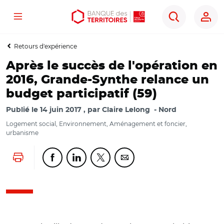
Menu
Aller
Aller
Ouvrir
Rechercher
au
au
les
contenu
menu
outils
Retours d'expérience
principal
principal
d'accessibilité
Après le succès de l'opération en
2016, Grande-Synthe relance un
budget participatif (59)
Publié le
14 juin 2017
par
Claire Lelong
Nord
Logement social, Environnement, Aménagement et foncier,
urbanisme
Lancer l'impression
Partager cette page sur Facebook
Partager cette page sur Linkedin
Partager cette page sur Twitter
Partager cette page sur Co