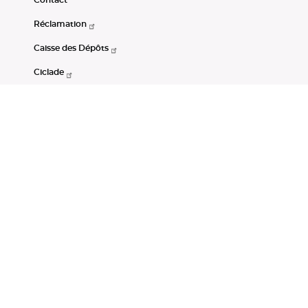
Réclamation
Caisse des Dépôts
Ciclade
CDC-Net
Consignations
Portail Open Data CDC
Restez connectés
LinkedIn
Youtube
Instagram
RSS
Mentions légales
CGU
Données personnelles
Accessibilité : non conforme
DSP2