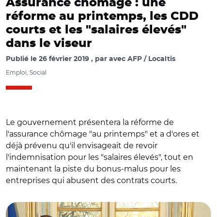
Assurance chômage : une
réforme au printemps, les CDD
courts et les "salaires élevés"
dans le viseur
Publié le
26 février 2019
par
avec AFP / Localtis
Emploi, Social
Le gouvernement présentera la réforme de
l'assurance chômage "au printemps" et a d'ores et
déjà prévenu qu'il envisageait de revoir
l'indemnisation pour les "salaires élevés", tout en
maintenant la piste du bonus-malus pour les
entreprises qui abusent des contrats courts.
© @EPhilippePM ?/ E. Philippe et M. Pénicaud ce 26
février