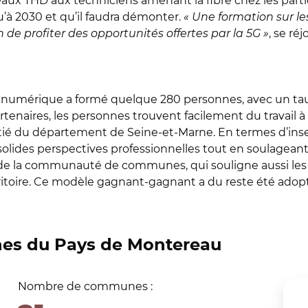
aux THD aux techniciens amenant la fibre chez les partic
’à 2030 et qu’il faudra démonter.
« Une formation sur le
de profiter des opportunités offertes par la 5G »
, se ré
numérique a formé quelque 280 personnes, avec un taux 
enaires, les personnes trouvent facilement du travail à l
ié du département de Seine-et-Marne. En termes d’inserti
solides perspectives professionnelles tout en soulagean
dent de la communauté de communes, qui souligne aussi 
rritoire. Ce modèle gagnant-gagnant a du reste été adopt
s du Pays de Montereau
Nombre de communes :