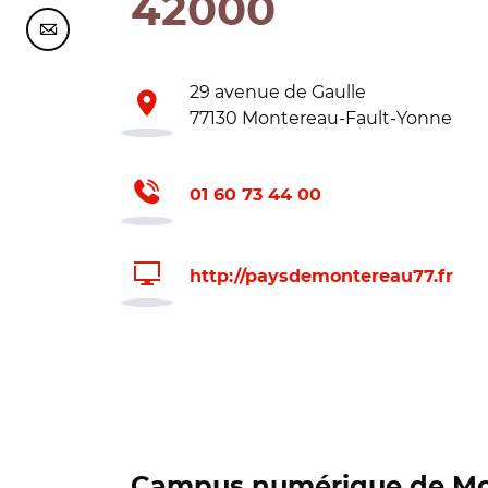
42000
Partager cette page sur Courriel
29 avenue de Gaulle
77130 Montereau-Fault-Yonne
01 60 73 44 00
http://paysdemontereau77.fr
Campus numérique de Mo