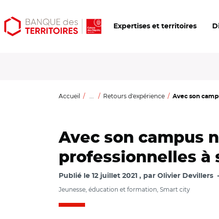
Aller
Aller
Ouvrir
Expertises et territoires
D
au
au
les
contenu
menu
outils
principal
principal
d'accessibilité
Accueil
...
Retours d'expérience
Avec son campu
Avec son campus n
professionnelles à 
Publié le
12 juillet 2021
par
Olivier Devillers
Jeunesse, éducation et formation, Smart city