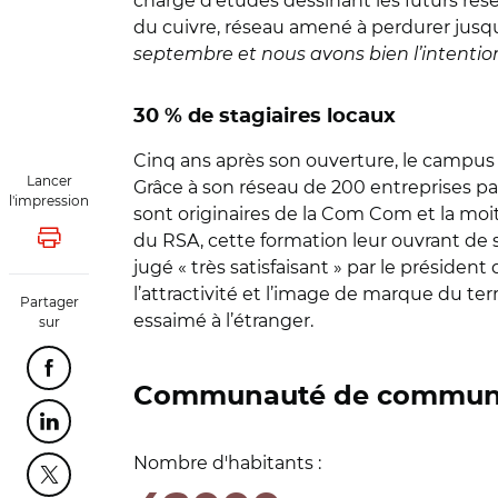
chargé d’études dessinant les futurs rése
du cuivre, réseau amené à perdurer jusqu
septembre et nous avons bien l’intention 
30 % de stagiaires locaux
Cinq ans après son ouverture, le campus 
Lancer
Grâce à son réseau de 200 entreprises part
l'impression
sont originaires de la Com Com et la moit
du RSA, cette formation leur ouvrant de 
Lancer l'impression
jugé « très satisfaisant » par le prési
l’attractivité et l’image de marque du te
Partager
essaimé à l’étranger.
sur
Partager cette page sur Facebook
Communauté de commune
Partager cette page sur Linkedin
Nombre d'habitants :
Partager cette page sur Twitter