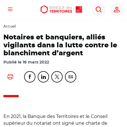
Menu
Aller
Aller
Ouvrir
Rechercher
au
au
les
contenu
menu
outils
Accueil
principal
principal
d'accessibilité
Notaires et banquiers, alliés
vigilants dans la lutte contre le
blanchiment d’argent
Publié le
16 mars 2022
Lancer l'impression
Partager cette page sur Facebook
Partager cette page sur Linkedin
Partager cette page sur Twitter
Partager cette page sur Co
En 2021, la Banque des Territoires et le Conseil
supérieur du notariat ont signé une charte de