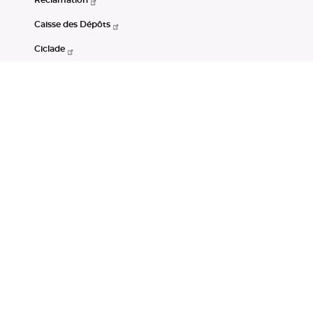
Caisse des Dépôts
Ciclade
CDC-Net
Consignations
Portail Open Data CDC
Restez connectés
LinkedIn
Youtube
Instagram
RSS
Mentions légales
CGU
Données personnelles
Accessibilité : non conforme
DSP2
Instruments financiers
Gestion des cookies